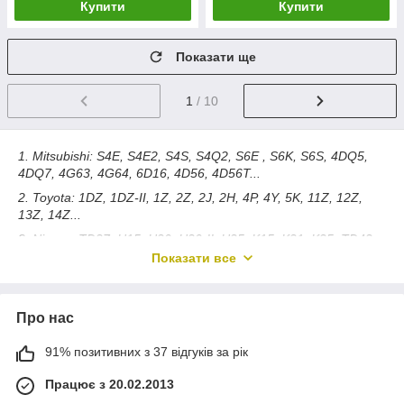
Купити
Купити
Показати ще
1
/ 10
1. Mitsubishi: S4E, S4E2, S4S, S4Q2, S6E , S6K, S6S, 4DQ5,
4DQ7, 4G63, 4G64, 6D16, 4D56, 4D56T...
2. Toyota: 1DZ, 1DZ-II, 1Z, 2Z, 2J, 2H, 4P, 4Y, 5K, 11Z, 12Z,
13Z, 14Z...
3. Nissan: TD27, H15, H20, H20-II, H25, K15, K21, K25, TD42,
TB42...
Показати все
4. Yanmar (Komatsu): 4D94E, 4D94LE, 4D92E, 4D98E,
4TNE92, 4TNE98, 4TNV92, 4TNV98, 4D95L, 4D95S, 4D105-5,
6D95L, 6D95...
Про нас
5. Isuzu: C240, DC24, 4FE1, 4LB1, 4JG2, 4JB1, 4BD1, 6BB1,
91% позитивних з 37 відгуків за рік
6BD1, 6BD1, 6BG1, 6BG1T, 6BG1TC...
6. Cummins: A2300, DB33, B3.3...
Працює з 20.02.2013