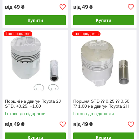
49
49
від
₴
від
₴
Купити
Купити
Топ продажів
Топ продажів
Поршні на двигун Toyota 2J
Поршня STD ⁇ 0.25 ⁇ 0.50
STD, +0,25, +1.00
⁇ 1.00 на двигун Toyota 2H
Готово до відправки
Готово до відправки
49
49
від
₴
від
₴
Купити
Купити