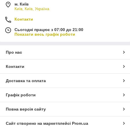
7. Perkins: D3900, D2500...
м. Київ
8. Mazda: EX, AH, EH, FX, FA, XA...
Київ, Київ, Україна
Докладніші відомості: https://eurocar-7.com/
Контакти
Сьогодні працює з 07:00 до 21:00
Показати весь графік роботи
Про нас
Контакти
Доставка та оплата
Графік роботи
Повна версія сайту
Сайт створено на маркетплейсі
Prom.ua