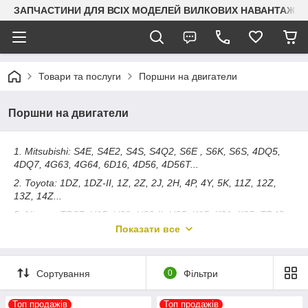
ЗАПЧАСТИНИ ДЛЯ ВСІХ МОДЕЛЕЙ ВИЛКОВИХ НАВАНТАЖУВАЧ
Товари та послуги
Поршни на двигатели
Поршни на двигатели
1. Mitsubishi: S4E, S4E2, S4S, S4Q2, S6E , S6K, S6S, 4DQ5,
4DQ7, 4G63, 4G64, 6D16, 4D56, 4D56T...
2. Toyota: 1DZ, 1DZ-II, 1Z, 2Z, 2J, 2H, 4P, 4Y, 5K, 11Z, 12Z,
13Z, 14Z...
3. Nissan: TD27, H15, H20, H20-II, H25, K15, K21, K25, TD42,
TB42...
Показати все
4. Yanmar (Komatsu): 4D94E, 4D94LE, 4D92E, 4D98E,
4TNE92, 4TNE98, 4TNV92, 4TNV98, 4D95L, 4D95S, 4D105-5,
6D95L, 6D95...
Сортування
0
Фільтри
5. Isuzu: C240, DC24, 4FE1, 4LB1, 4JG2, 4JB1, 4BD1, 6BB1,
6BD1, 6BD1, 6BG1, 6BG1T, 6BG1TC...
Топ продажів
Топ продажів