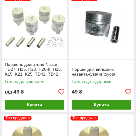
6. Cummins: A2300, DB33, B3.3...
7. Perkins: D3900, D2500...
8. Mazda: EX, AH, EH, FX, FA, XA...
Докладніші відомості: https://eurocar-7.com/
Поршень двигателя Nissan
TD27, H15, H20, H20-II, H25,
Поршні для вилкових
K15, K21, K25, TD42, TB42
навантажувачів toyota
Готово до відправки
Готово до відправки
49
49
від
₴
₴
Купити
Купити
Топ продажів
Топ продажів