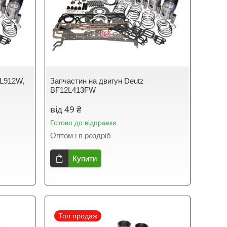
4L912W,
Запчастин на двигун Deutz
BF12L413FW
від 49 ₴
Готово до відправки
Оптом і в роздріб
Купити
Топ продаж