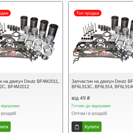
одаж
Топ продаж
н на двигун Deutz BF4M2011,
Запчастин на двигун Deutz B
2C, BF4M2012
BF6L913C, BF6L914, BF6L91
від 49 ₴
 відправки
Готово до відправки
 роздріб
Оптом і в роздріб
пити
Купити