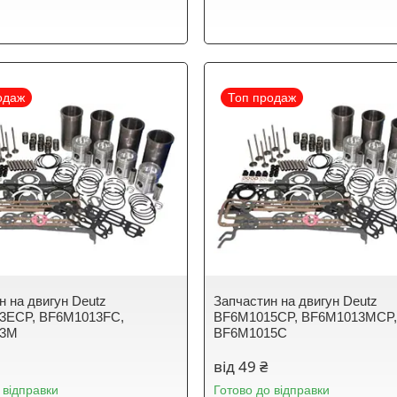
одаж
Топ продаж
н на двигун Deutz
Запчастин на двигун Deutz
3ECP, BF6M1013FC,
BF6M1015CP, BF6M1013MCP
13M
BF6M1015C
від 49 ₴
 відправки
Готово до відправки