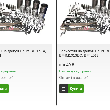
н на двигун Deutz BF3L914,
Запчастин на двигун Deutz B
1
BF4M1013EC, BF4L913
від 49 ₴
 відправки
Готово до відправки
 роздріб
Оптом і в роздріб
пити
Купити