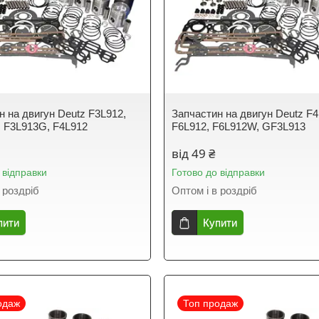
н на двигун Deutz F3L912,
Запчастин на двигун Deutz F
 F3L913G, F4L912
F6L912, F6L912W, GF3L913
від 49 ₴
 відправки
Готово до відправки
 роздріб
Оптом і в роздріб
пити
Купити
одаж
Топ продаж