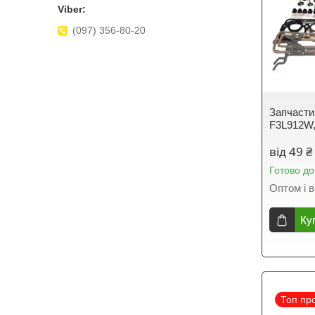
(097) 356-80-20
Запчасти
F3L912W,
від 49 ₴
Готово до
Оптом і в
Ку
Топ пр