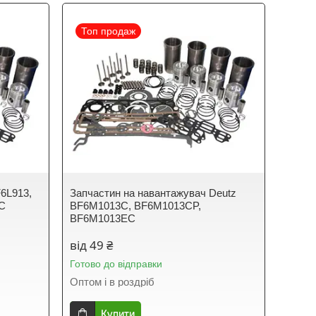
Топ продаж
F6L913,
Запчастин на навантажувач Deutz
4C
BF6M1013C, BF6M1013CP,
BF6M1013EC
від 49 ₴
Готово до відправки
Оптом і в роздріб
Купити