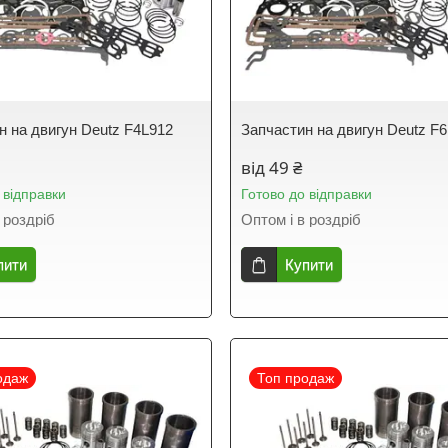
н на двигун Deutz F4L912
Запчастин на двигун Deutz F
від 49 ₴
 відправки
Готово до відправки
 роздріб
Оптом і в роздріб
пити
Купити
одаж
Топ продаж