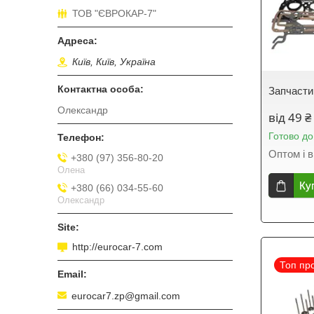
ТОВ "ЄВРОКАР-7"
Київ, Київ, Україна
Запчасти
Олександр
від 49 ₴
Готово до
Оптом і в
+380 (97) 356-80-20
Олена
Ку
+380 (66) 034-55-60
Олександр
http://eurocar-7.com
Топ пр
eurocar7.zp@gmail.com