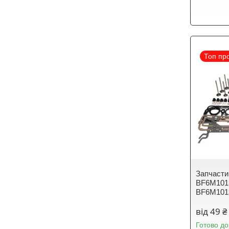
Топ пр
Запчасти
BF6M101
BF6M10
від 49 ₴
Готово до