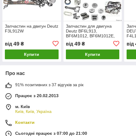
Запчастин на двигун Deutz
Запчастин для двигуна
Запч
F3L912W
Deutz BF6L913,
DEU
BF6M1012, BF6M1012E,
F4L1
BF6M1013, BF6M1013E
F4L9
49
49
від
₴
від
₴
від
Купити
Купити
Про нас
91% позитивних з 37 відгуків за рік
Працює з 20.02.2013
м. Київ
Київ, Київ, Україна
Контакти
Сьогодні працює з 07:00 до 21:00