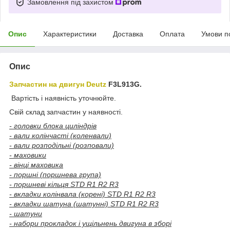
Замовлення під захистом
Опис
Характеристики
Доставка
Оплата
Умови п
Опис
Запчастин на двигун Deutz
F3L913G.
Вартість і наявність уточнюйте.
Свій склад запчастин у наявності.
- головки блока циліндрів
- вали колінчасті (коленвали)
- вали розподільні (розповали)
- маховики
- вінці маховика
- поршні (поршнева група)
- поршневі кільця STD R1 R2 R3
- вкладки колінвала (корені) STD R1 R2 R3
- вкладки шатуна (шатунні) STD R1 R2 R3
- шатуни
- набори прокладок і ущільнень двигуна в зборі