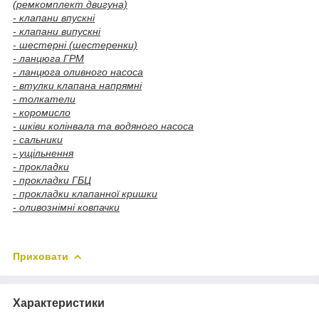
(ремкомплект двигуна)
- клапани впускні
- клапани випускні
- шестерні (шестеренки)
- ланцюга ГРМ
- ланцюга оливного насоса
- втулки клапана напрямні
- толкатели
- коромисло
- шківи колінвала та водяного насоса
- сальники
- ущільнення
- прокладки
- прокладки ГБЦ
- прокладки клапанної кришки
- оливознімні ковпачки
Приховати
Характеристики