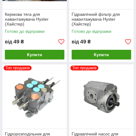
Кермова тяга для
Гідравлічний фільтр для
навантажувача Hyster
навантажувача Hyster
(Хайстер)
(Хайстер)
Готово до відправки
Готово до відправки
49
49
від
₴
від
₴
Купити
Купити
Топ продажів
Топ продажів
Гідророзподільник для
Гідравлічний насос для