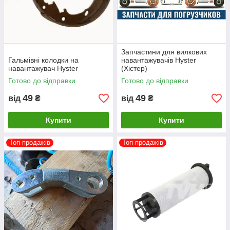
Запчастини для вилкових
Гальмівні колодки на
навантажувачів Hyster
навантажувач Hyster
(Хістер)
Готово до відправки
Готово до відправки
49
49
від
₴
від
₴
Купити
Купити
Топ продажів
Топ продажів