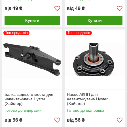
49
49
від
₴
від
₴
Купити
Купити
Топ продажів
Топ продажів
Балка заднього моста для
Насос АКПП для
навантажувача Hyster
навантажувача Hyster
(Хайстер)
(Хайстер)
Готово до відправки
Готово до відправки
56
56
від
₴
від
₴