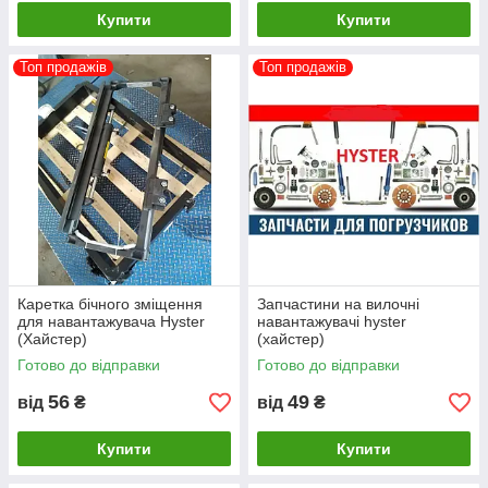
Купити
Купити
Топ продажів
Топ продажів
Каретка бічного зміщення
Запчастини на вилочні
для навантажувача Hyster
навантажувачі hyster
(Хайстер)
(хайстер)
Готово до відправки
Готово до відправки
56
49
від
₴
від
₴
Купити
Купити