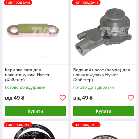
Топ продажів
Топ продажів
Кермова тяга для
Водяний насос (помпа) для
навантажувача Hyster
навантажувача Hyster
(Хайстер)
(Хайстер)
Готово до відправки
Готово до відправки
49
49
від
₴
від
₴
Купити
Купити
Топ продажів
Топ продажів