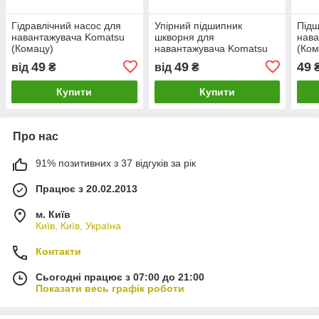
Гідравлічний насос для
Упірний підшипник
Підш
навантажувача Komatsu
шкворня для
нава
(Комацу)
навантажувача Komatsu
(Ком
(Комацу)
49
49
49
від
₴
від
₴
Купити
Купити
Про нас
91% позитивних з 37 відгуків за рік
Працює з 20.02.2013
м. Київ
Київ, Київ, Україна
Контакти
Сьогодні працює з 07:00 до 21:00
Показати весь графік роботи