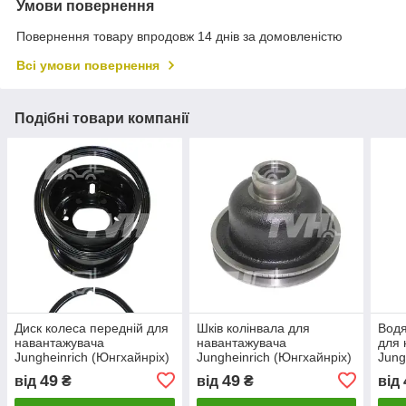
Умови повернення
Повернення товару впродовж 14 днів за домовленістю
Всі умови повернення
Подібні товари компанії
Диск колеса передній для
Шків колінвала для
Водя
навантажувача
навантажувача
для 
Jungheinrich (Юнгхайнріх)
Jungheinrich (Юнгхайнріх)
Jung
49
49
від
₴
від
₴
від