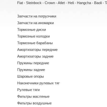
Fiat - Steinbock - Crown - Atlet - Heli - Hangcha - Baoli - Tail
Запчасти на погрузчики
Запчасти на иномарки
Тормозные диски
Тормозные колодки
Тормозные барабаны
Амортизаторы передние
Амортизаторы задние
Пружины передние
Пружины задние
Шаровые опоры
Наконечники рулевых тяг
Рулевые тяги
Фильтры масляные
Фильтры воздушные