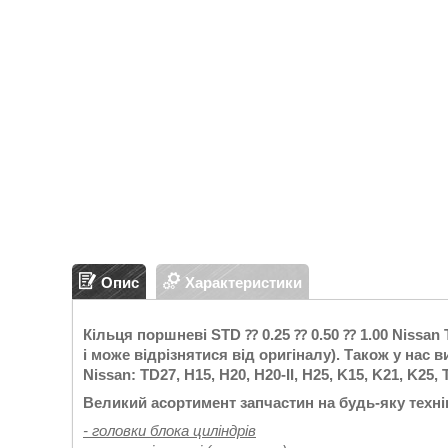
Опис
Характеристики
Кільця поршневі STD ⁇ 0.25 ⁇ 0.50 ⁇ 1.00 Nissa
і може відрізнятися від оригіналу). Також у нас 
Nissan: TD27, H15, H20, H20-II, H25, K15, K21, K25,
Великий асортимент запчастин на будь-яку техні
- головки блока циліндрів