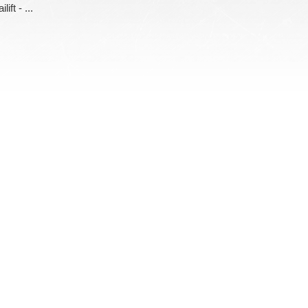
ift - ...