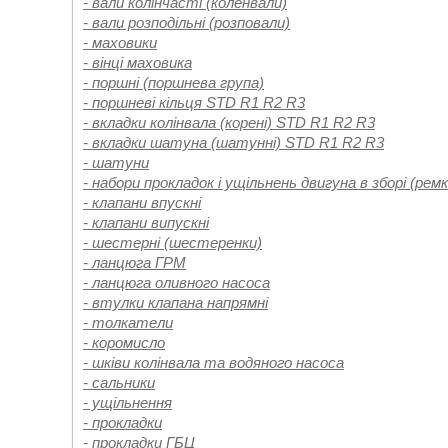
- вали колінчасті (коленвали)
- вали розподільні (розповали)
- маховики
- вінці маховика
- поршні (поршнева група)
- поршневі кільця STD R1 R2 R3
- вкладки колінвала (корені) STD R1 R2 R3
- вкладки шатуна (шатунні) STD R1 R2 R3
- шатуни
- набори прокладок і ущільнень двигуна в зборі (ре
- клапани впускні
- клапани випускні
- шестерні (шестеренки)
- ланцюга ГРМ
- ланцюга оливного насоса
- втулки клапана напрямні
- толкатели
- коромисло
- шківи колінвала та водяного насоса
- сальники
- ущільнення
- прокладки
- прокладки ГБЦ