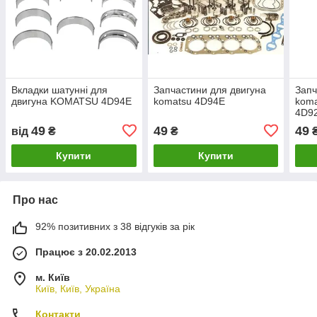
Вкладки шатунні для
Запчастини для двигуна
Запч
двигуна KOMATSU 4D94E
komatsu 4D94E
koma
4D92
4TNE
49
49
49
від
₴
₴
4D95
6D9
Купити
Купити
Про нас
92% позитивних з 38 відгуків за рік
Працює з 20.02.2013
м. Київ
Київ, Київ, Україна
Контакти