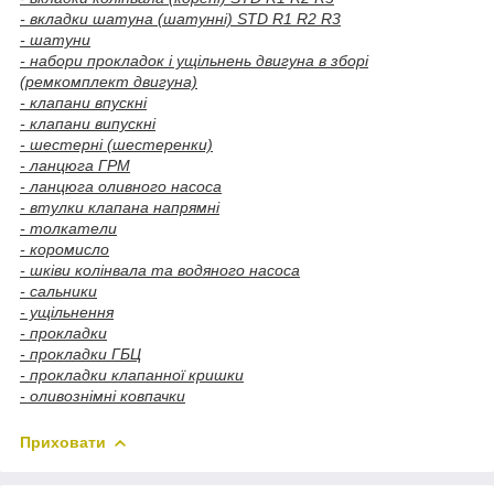
- вкладки шатуна (шатунні) STD R1 R2 R3
- шатуни
- набори прокладок і ущільнень двигуна в зборі
(ремкомплект двигуна)
- клапани впускні
- клапани випускні
- шестерні (шестеренки)
- ланцюга ГРМ
- ланцюга оливного насоса
- втулки клапана напрямні
- толкатели
- коромисло
- шківи колінвала та водяного насоса
- сальники
- ущільнення
- прокладки
- прокладки ГБЦ
- прокладки клапанної кришки
- оливознімні ковпачки
Приховати