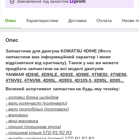
Замовлення під захистом
Опис
Характеристики
Доставка
Оплата
Умови п
Опис
Запчастини для двигуна KOMATSU 4D94E
(Фото
запчастини має інформаційний характер і може
відрізнятися від оригіналу). Також у нас ви можете
придбати запчастини на всі моделі двигунів
YANMAR
4D94E, 4D94LE, 4D92E, 4D98E, 4TNE92, 4TNE98,
4TNV92, 4TNV98, 4D95L, 4D95S, 4D105-5, 6D95L, 6D95...
Великий асортимент запчастин на будь-яку техніку:
- головки блока циліндрів
- вали колінчасті (коленвали)
- вали розподільні (розповали)
- маховики
- вінці маховика
- поршні (поршнева група)
- поршневі кільця STD R1 R2 R3
- вкладки колінвала (корені) STD R1 R2 R3