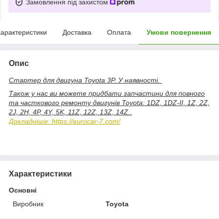
Замовлення під захистом
арактеристики
Доставка
Оплата
Умови повернення
Опис
Стартер для двигуна Toyota 3P. У наявності.
Також у нас ви можете придбати запчастини для повного
та часткового ремонту двигунів Toyota: 1DZ, 1DZ-II, 1Z, 2Z,
2J, 2H, 4P, 4Y, 5K, 11Z, 12Z, 13Z, 14Z..
Докладніше: https://eurocar-7.com/
Характеристики
Основні
Виробник
Toyota