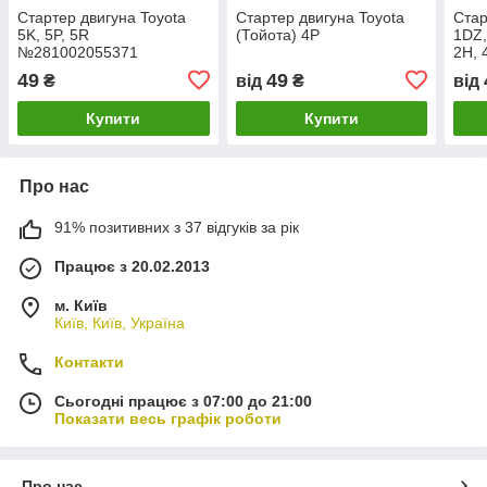
Стартер двигуна Toyota
Стартер двигуна Toyota
Стар
5K, 5P, 5R
(Тойота) 4P
1DZ,
№281002055371
2H, 
13Z,
49
49
₴
від
₴
від
Купити
Купити
Про нас
91% позитивних з 37 відгуків за рік
Працює з 20.02.2013
м. Київ
Київ, Київ, Україна
Контакти
Сьогодні працює з 07:00 до 21:00
Показати весь графік роботи
Про нас