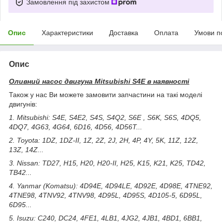
Замовлення під захистом
Опис
Характеристики
Доставка
Оплата
Умови п
Опис
Оливний насос двигуна Mitsubishi S4E в наявності
Також у нас Ви можете замовити запчастини на такі моделі
двигунів:
1. Mitsubishi: S4E, S4E2, S4S, S4Q2, S6E , S6K, S6S, 4DQ5,
4DQ7, 4G63, 4G64, 6D16, 4D56, 4D56T...
2. Toyota: 1DZ, 1DZ-II, 1Z, 2Z, 2J, 2H, 4P, 4Y, 5K, 11Z, 12Z,
13Z, 14Z...
3. Nissan: TD27, H15, H20, H20-II, H25, K15, K21, K25, TD42,
TB42...
4. Yanmar (Komatsu): 4D94E, 4D94LE, 4D92E, 4D98E, 4TNE92,
4TNE98, 4TNV92, 4TNV98, 4D95L, 4D95S, 4D105-5, 6D95L,
6D95...
5. Isuzu: C240, DC24, 4FE1, 4LB1, 4JG2, 4JB1, 4BD1, 6BB1,