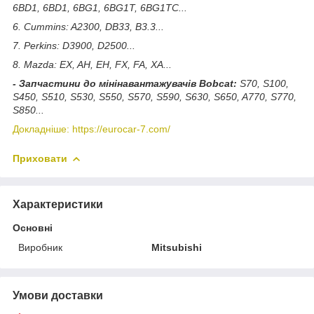
6BD1, 6BD1, 6BG1, 6BG1T, 6BG1TC...
6. Cummins: A2300, DB33, B3.3...
7. Perkins: D3900, D2500...
8. Mazda: EX, AH, EH, FX, FA, XA...
- Запчастини до мінінавантажувачів Bobcat:
S70, S100,
S450, S510, S530, S550, S570, S590, S630, S650, A770, S770,
S850...
Докладніше: https://eurocar-7.com/
Приховати
Характеристики
Основні
Виробник
Mitsubishi
Умови доставки