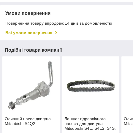
Умови повернення
Повернення товару впродовж 14 днів за домовленістю
Всі умови повернення
Подібні товари компанії
Оливний насос двигуна
Ланцюг гідравлічного
Олив
Mitsubishi S4Q2
насоса для двигуна
Mits
Mitsubishi S4E, S4E2, S4S,
S4Q2, S6E, S6K, S6S