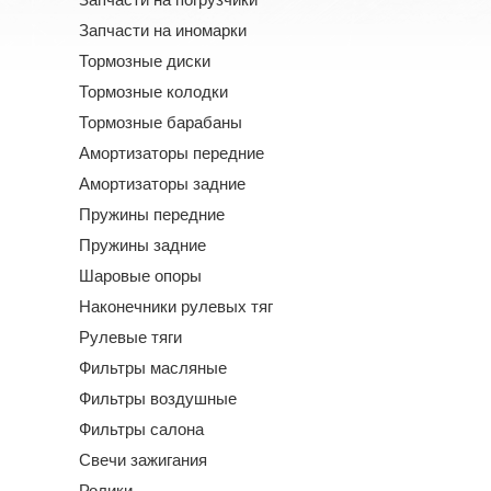
Запчасти на иномарки
Тормозные диски
Тормозные колодки
Тормозные барабаны
Амортизаторы передние
Амортизаторы задние
Пружины передние
Пружины задние
Шаровые опоры
Наконечники рулевых тяг
Рулевые тяги
Фильтры масляные
Фильтры воздушные
Фильтры салона
Свечи зажигания
Ролики