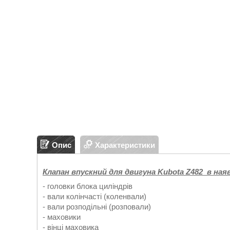
Опис
Характеристики
Клапан впускний для двигуна Kubota Z482 в ная
- головки блока циліндрів
- вали колінчасті (коленвали)
- вали розподільні (розповали)
- маховики
- вінці маховика