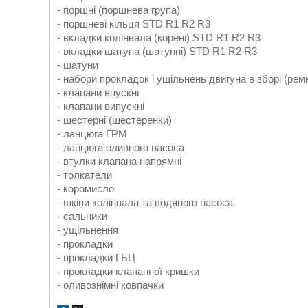
- поршні (поршнева група)
- поршневі кільця STD R1 R2 R3
- вкладки колінвала (корені) STD R1 R2 R3
- вкладки шатуна (шатунні) STD R1 R2 R3
- шатуни
- набори прокладок і ущільнень двигуна в зборі (ре
- клапани впускні
- клапани випускні
- шестерні (шестеренки)
- ланцюга ГРМ
- ланцюга оливного насоса
- втулки клапана напрямні
- толкатели
- коромисло
- шківи колінвала та водяного насоса
- сальники
- ущільнення
- прокладки
- прокладки ГБЦ
- прокладки клапанної кришки
- оливознімні ковпачки