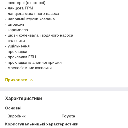
- шестерні (шестерні)
- ланцюга ГРМ
- ланцюга масляного насоса
- напрямні втулки клапана
- штовхачі
- коромисло
- шківи коленвала і водяного насоса
- сальники
- ущільнення
- прокладки
- прокладки ГБЦ
- прокладки клапанної кришки
- маслос'емниє ковпачки
Приховати
Характеристики
Основні
Виробник
Toyota
Користувальницькі характеристики