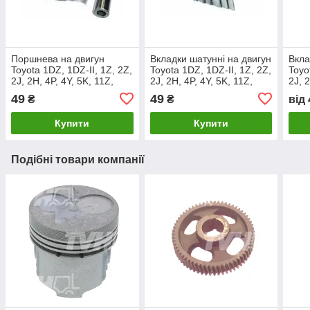
Поршнева на двигун
Вкладки шатунні на двигун
Вкла
Toyota 1DZ, 1DZ-II, 1Z, 2Z,
Toyota 1DZ, 1DZ-II, 1Z, 2Z,
Toyo
2J, 2H, 4P, 4Y, 5K, 11Z,
2J, 2H, 4P, 4Y, 5K, 11Z,
2J, 
12Z, 13Z, 14Z
12Z, 13Z, 14Z
12Z,
49
49
₴
₴
від
Купити
Купити
Подібні товари компанії