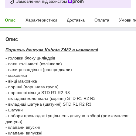
Замовлення під захистом
Опис
Характеристики
Доставка
Оплата
Умови п
Опис
Поршень двигуна Kubota Z482 в наявності
- головки блоку циліндрів
- вали колінчасті (колінвали)
- вали розподільні (распредвали)
- маховики
- вінці маховика
- поршні (поршнева група)
- поршневі кільця STD R1 R2 R3
- вкладиші коленвала (корінні) STD R1 R2 R3
- вкладиші шатуна (шатунні) STD R1 R2 R3
- шатуни
- набори прокладок і ущільнень двигуна в зборі (ремкомплект
двигуна)
- клапани впускні
- клапани випускні