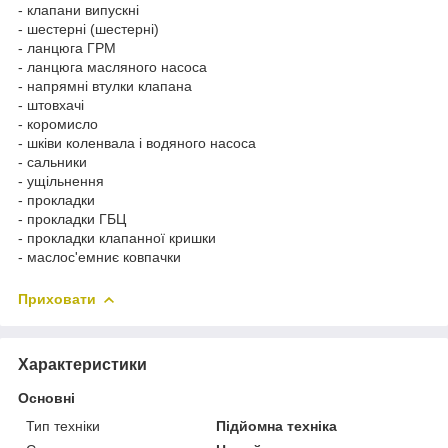
- клапани випускні
- шестерні (шестерні)
- ланцюга ГРМ
- ланцюга масляного насоса
- напрямні втулки клапана
- штовхачі
- коромисло
- шківи коленвала і водяного насоса
- сальники
- ущільнення
- прокладки
- прокладки ГБЦ
- прокладки клапанної кришки
- маслос'емниє ковпачки
Приховати
Характеристики
Основні
Тип техніки
Підйомна техніка