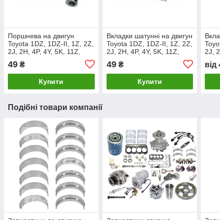
Поршнева на двигун
Вкладки шатунні на двигун
Вкла
Toyota 1DZ, 1DZ-II, 1Z, 2Z,
Toyota 1DZ, 1DZ-II, 1Z, 2Z,
Toyo
2J, 2H, 4P, 4Y, 5K, 11Z,
2J, 2H, 4P, 4Y, 5K, 11Z,
2J, 
12Z, 13Z, 14Z
12Z, 13Z, 14Z
12Z,
49
49
₴
₴
від
Купити
Купити
Подібні товари компанії