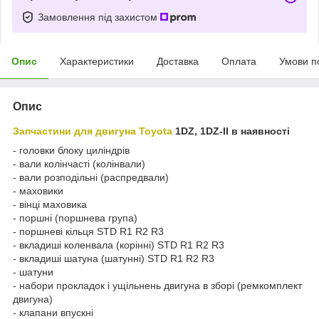
Замовлення під захистом
Опис
Характеристики
Доставка
Оплата
Умови п
Опис
Запчастини для двигуна Toyota
1DZ, 1DZ-II в наявності
- головки блоку циліндрів
- вали колінчасті (колінвали)
- вали розподільні (распредвали)
- маховики
- вінці маховика
- поршні (поршнева група)
- поршневі кільця STD R1 R2 R3
- вкладиші коленвала (корінні) STD R1 R2 R3
- вкладиші шатуна (шатунні) STD R1 R2 R3
- шатуни
- набори прокладок і ущільнень двигуна в зборі (ремкомплект
двигуна)
- клапани впускні