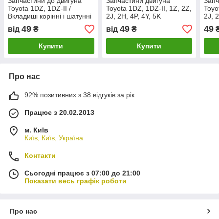
Запчастини до двигуна
Запчастини двигуна
Запч
Toyota 1DZ, 1DZ-II /
Toyota 1DZ, 1DZ-II, 1Z, 2Z,
Toyo
Вкладиші корінні і шатунні
2J, 2H, 4P, 4Y, 5K
2J, 
12Z,
49
49
49
від
₴
від
₴
Купити
Купити
Про нас
92% позитивних з 38 відгуків за рік
Працює з 20.02.2013
м. Київ
Київ, Київ, Україна
Контакти
Сьогодні працює з 07:00 до 21:00
Показати весь графік роботи
Про нас