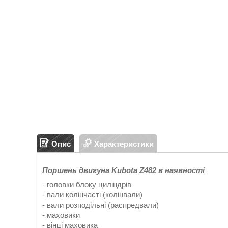
Опис
Характеристики
Поршень двигуна Kubota Z482 в наявності
- головки блоку циліндрів
- вали колінчасті (колінвали)
- вали розподільні (распредвали)
- маховики
- вінці маховика