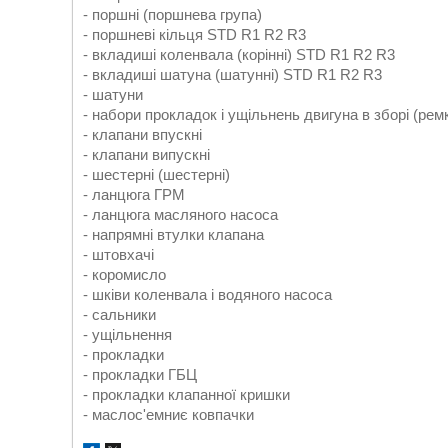
- поршні (поршнева група)
- поршневі кільця STD R1 R2 R3
- вкладиші коленвала (корінні) STD R1 R2 R3
- вкладиші шатуна (шатунні) STD R1 R2 R3
- шатуни
- набори прокладок і ущільнень двигуна в зборі (ре
- клапани впускні
- клапани випускні
- шестерні (шестерні)
- ланцюга ГРМ
- ланцюга масляного насоса
- напрямні втулки клапана
- штовхачі
- коромисло
- шківи коленвала і водяного насоса
- сальники
- ущільнення
- прокладки
- прокладки ГБЦ
- прокладки клапанної кришки
- маслос'емниє ковпачки