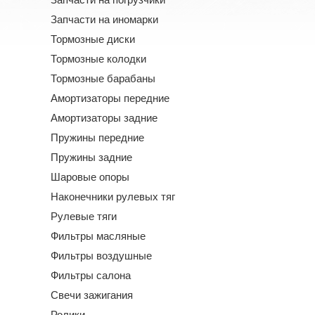
Запчасти на иномарки
Тормозные диски
Тормозные колодки
Тормозные барабаны
Амортизаторы передние
Амортизаторы задние
Пружины передние
Пружины задние
Шаровые опоры
Наконечники рулевых тяг
Рулевые тяги
Фильтры масляные
Фильтры воздушные
Фильтры салона
Свечи зажигания
Ролики