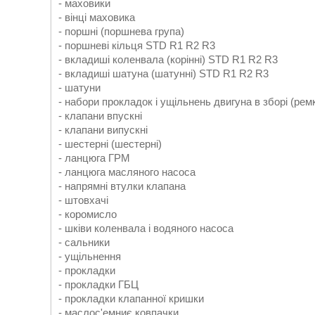
- маховики
- вінці маховика
- поршні (поршнева група)
- поршневі кільця STD R1 R2 R3
- вкладиші коленвала (корінні) STD R1 R2 R3
- вкладиші шатуна (шатунні) STD R1 R2 R3
- шатуни
- набори прокладок і ущільнень двигуна в зборі (ре
- клапани впускні
- клапани випускні
- шестерні (шестерні)
- ланцюга ГРМ
- ланцюга масляного насоса
- напрямні втулки клапана
- штовхачі
- коромисло
- шківи коленвала і водяного насоса
- сальники
- ущільнення
- прокладки
- прокладки ГБЦ
- прокладки клапанної кришки
- маслос'емниє ковпачки