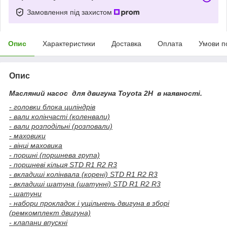
Замовлення під захистом
Опис
Характеристики
Доставка
Оплата
Умови п
Опис
Масляний насос для двигуна Toyota 2H в наявності.
- головки блока циліндрів
- вали колінчасті (коленвали)
- вали розподільні (розповали)
- маховики
- вінці маховика
- поршні (поршнева група)
- поршневі кільця STD R1 R2 R3
- вкладиші колінвала (корені) STD R1 R2 R3
- вкладиші шатуна (шатунні) STD R1 R2 R3
- шатуни
- набори прокладок і ущільнень двигуна в зборі
(ремкомплект двигуна)
- клапани впускні