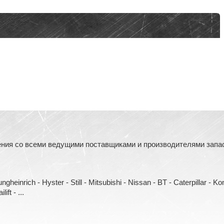
ния со всеми ведущими поставщиками и производителями запасн
heinrich - Hyster - Still - Mitsubishi - Nissan - BT - Caterpillar - 
ift - ...