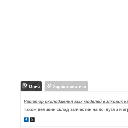
Опис
Характеристики
Радіатор охолодження всіх моделей вилкових на
Також великий склад запчастин на всі вузли й а