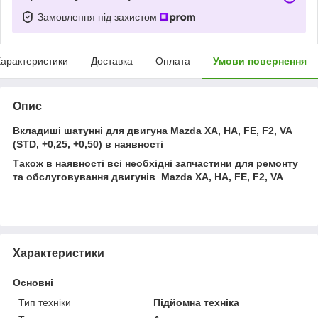
Замовлення під захистом
арактеристики
Доставка
Оплата
Умови повернення
Опис
Вкладиші шатунні для двигуна Mazda XA, HA,
FE, F2, VA
(STD, +0,25, +0,50) в наявності
Також в наявності всі необхідні запчастини для ремонту
та обслуговування двигунів
Mazda XA, HA,
FE, F2, VA
Характеристики
Основні
Тип техніки
Підйомна техніка