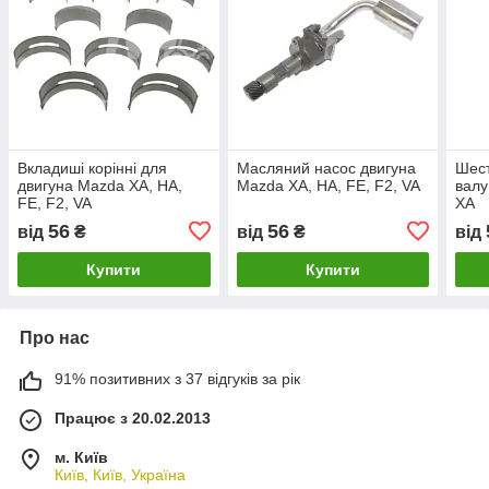
Вкладиші корінні для
Масляний насос двигуна
Шест
двигуна Mazda XA, HA,
Mazda XA, HA, FE, F2, VA
валу
FE, F2, VA
XA
56
56
від
₴
від
₴
від
Купити
Купити
Про нас
91% позитивних з 37 відгуків за рік
Працює з 20.02.2013
м. Київ
Київ, Київ, Україна