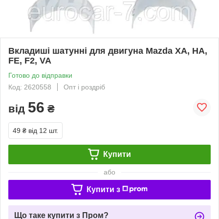
Вкладиші шатунні для двигуна Mazda XA, HA,
FE, F2, VA
Готово до відправки
Код: 2620558
Опт і роздріб
56
від
₴
49 ₴
від 12 шт.
Купити
або
Купити з
Що таке купити з Пром?