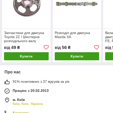
Запчастини для двигуна
Розподіл для двигуна
Вкла
Toyota 2Z / Шестерня
Mazda XA
двиг
розподільного валу
FE, 
49
56
від
₴
від
₴
від
Купити
Купити
Про нас
91% позитивних з 37 відгуків за рік
Працює з 20.02.2013
м. Київ
Київ, Київ, Україна
Контакти