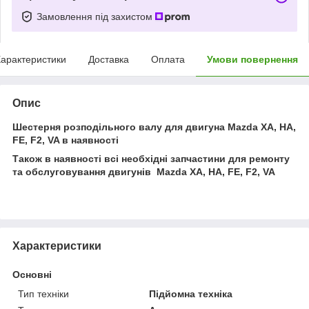
Замовлення під захистом
арактеристики
Доставка
Оплата
Умови повернення
Опис
Шестерня розподільного валу для двигуна Mazda XA, HA,
FE, F2, VA в наявності
Також в наявності всі необхідні запчастини для ремонту
та обслуговування двигунів
Mazda XA, HA,
FE, F2, VA
Характеристики
Основні
Тип техніки
Підйомна техніка