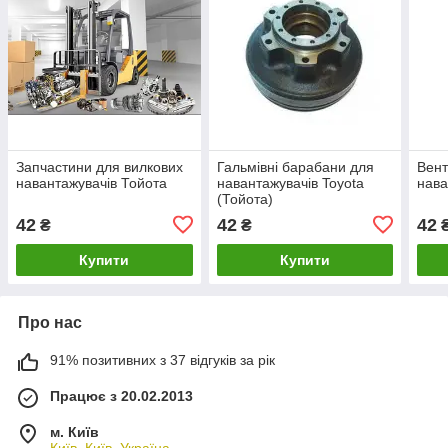
Запчастини для вилкових
Гальмівні барабани для
Вент
навантажувачів Тойота
навантажувачів Toyota
нава
(Тойота)
42
42
42
₴
₴
Купити
Купити
Про нас
91% позитивних з 37 відгуків за рік
Працює з 20.02.2013
м. Київ
Київ, Київ, Україна