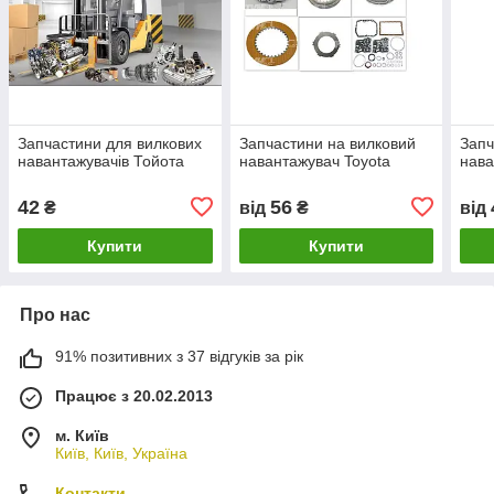
Запчастини для вилкових
Запчастини на вилковий
Запч
навантажувачів Тойота
навантажувач Toyota
нав
42
56
₴
від
₴
від
Купити
Купити
Про нас
91% позитивних з 37 відгуків за рік
Працює з 20.02.2013
м. Київ
Київ, Київ, Україна
Контакти