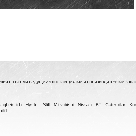
ния со всеми ведущими поставщиками и производителями запасн
heinrich - Hyster - Still - Mitsubishi - Nissan - BT - Caterpillar - 
ift - ...