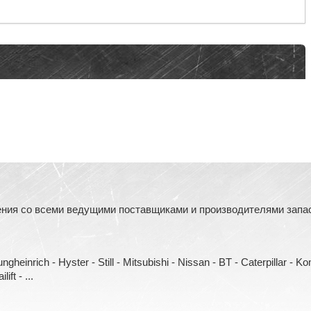
ния со всеми ведущими поставщиками и производителями запасн
heinrich - Hyster - Still - Mitsubishi - Nissan - BT - Caterpillar - 
ift - ...