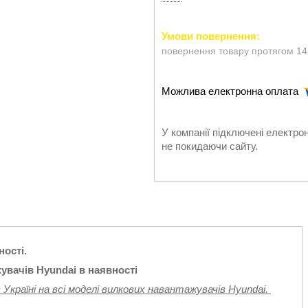
повернення товару протягом 14
У компанії підключені електро
не покидаючи сайту.
ності.
увачів Hyundai в наявності
 Україні на всі моделі вилкових навантажувачів Hyundai.