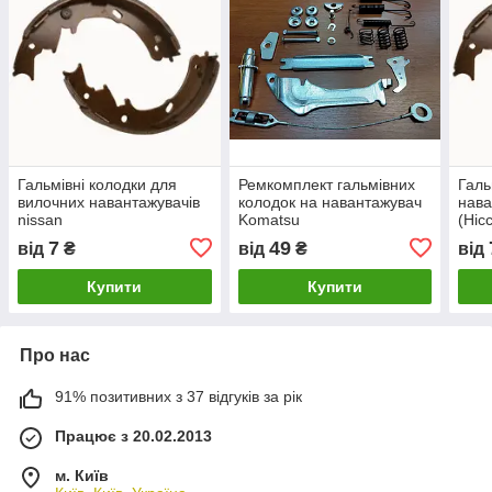
Гальмівні колодки для
Ремкомплект гальмівних
Галь
вилочних навантажувачів
колодок на навантажувач
нава
nissan
Komatsu
(Ніс
7
49
від
₴
від
₴
від
Купити
Купити
Про нас
91% позитивних з 37 відгуків за рік
Працює з 20.02.2013
м. Київ