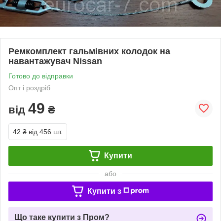
Ремкомплект гальмівних колодок на
навантажувач Nissan
Готово до відправки
Опт і роздріб
49
від
₴
42 ₴
від 456 шт.
Купити
або
Купити з
Що таке купити з Пром?