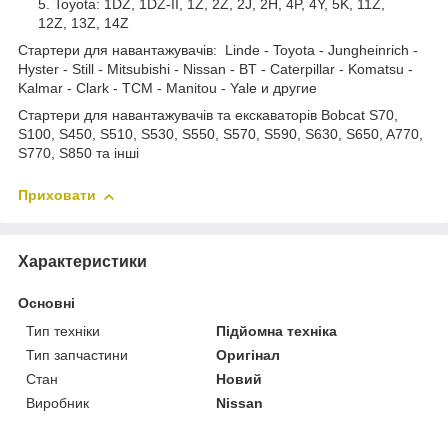
Toyota: 1DZ, 1DZ-II, 1Z, 2Z, 2J, 2H, 4P, 4Y, 5K, 11Z,
12Z, 13Z, 14Z
Стартери для навантажувачів: Linde - Toyota - Jungheinrich -
Hyster - Still - Mitsubishi - Nissan - BT - Caterpillar - Komatsu -
Kalmar - Clark - TCM - Manitou - Yale и другие
Стартери для навантажувачів та екскаваторів Bobcat S70,
S100, S450, S510, S530, S550, S570, S590, S630, S650, A770,
S770, S850 та інші
Приховати
Характеристики
Основні
Тип техніки
Підйомна техніка
Тип запчастини
Оригінал
Стан
Новий
Виробник
Nissan