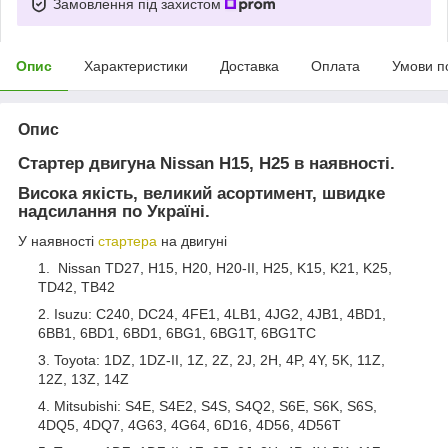
Замовлення під захистом
Опис
Характеристики
Доставка
Оплата
Умови п
Опис
Стартер двигуна Nissan H15, H25 в наявності.
Висока якість, великий асортимент, швидке
надсилання по Україні.
У наявності
стартера
на двигуні
Nissan TD27, H15, H20, H20-II, H25, K15, K21, K25,
TD42, TB42
Isuzu: C240, DC24, 4FE1, 4LB1, 4JG2, 4JB1, 4BD1,
6BB1, 6BD1, 6BD1, 6BG1, 6BG1T, 6BG1TC
Toyota: 1DZ, 1DZ-II, 1Z, 2Z, 2J, 2H, 4P, 4Y, 5K, 11Z,
12Z, 13Z, 14Z
Mitsubishi: S4E, S4E2, S4S, S4Q2, S6E, S6K, S6S,
4DQ5, 4DQ7, 4G63, 4G64, 6D16, 4D56, 4D56T