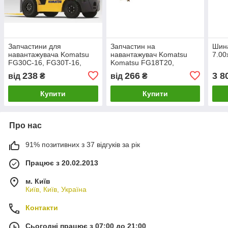
Запчастини для
Запчастин на
Шина
навантажувача Komatsu
навантажувач Komatsu
7.00
FG30C-16, FG30T-16,
Komatsu FG18T20,
FG35AT-16, FG35T-10
FD30T16: 4D95L, 4D95S,
238
266
3 8
від
₴
від
₴
4D105-5, 6D95L, 6D95...
Купити
Купити
Про нас
91% позитивних з 37 відгуків за рік
Працює з 20.02.2013
м. Київ
Київ, Київ, Україна
Контакти
Сьогодні працює з 07:00 до 21:00