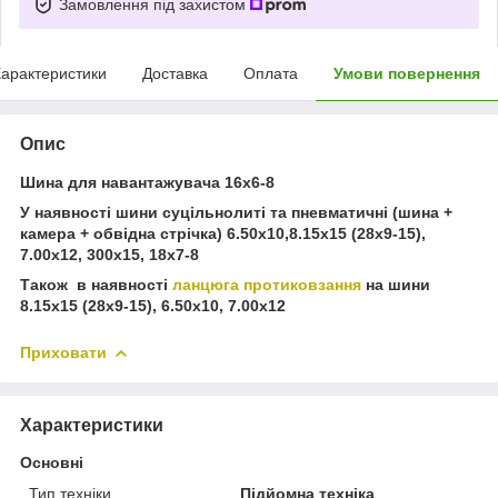
Замовлення під захистом
арактеристики
Доставка
Оплата
Умови повернення
Опис
Шина для навантажувача 16х6-8
У наявності шини суцільнолиті та пневматичні (шина +
камера + обвідна стрічка) 6.50х10,8.15х15 (28х9-15),
7.00х12, 300х15, 18х7-8
Також в наявності
ланцюга протиковзання
на шини
8.15х15 (28х9-15), 6.50х10, 7.00х12
Приховати
Характеристики
Основні
Тип техніки
Підйомна техніка