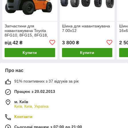
Запчастини для
Шина для навантажувача
Шина
навантажувача Toyota
7.00х12
16х6
8FG10, 8FG15, 8FG18,
8FG20, 8FG25, 8FG30,
42
3 800
2 5
від
₴
₴
8FG35
Купити
Купити
Про нас
91% позитивних з 37 відгуків за рік
Працює з 20.02.2013
м. Київ
Київ, Київ, Україна
Контакти
Сьогодні працює з 07:00 до 21:00