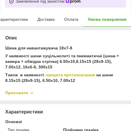
Замовлення під захистом
арактеристики
Доставка
Оплата
Умови повернення
Опис
Шина для навантажувача 18х7-8
У наявності шини суцільнолиті та пневматичні (шина +
камера + обвідна стрічка) 6.50х10,8.15х15 (28х9-15),
7.00х12, 16х6-8, 300х15
Також в наявності
ланцюга протиковзання
на шини
8.15х15 (28х9-15), 6.50х10, 7.00х12
Приховати
Характеристики
Основні
Тип техніки
Підйомна техніка