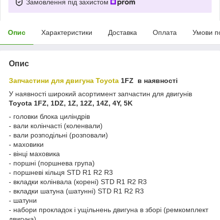
Замовлення під захистом
Опис
Характеристики
Доставка
Оплата
Умови п
Опис
Запчастини для двигуна Toyota
1FZ в наявності
У наявності широкий асортимент запчастин для двигунів
Toyota 1FZ, 1DZ, 1Z, 12Z, 14Z, 4Y, 5K
- головки блока циліндрів
- вали колінчасті (коленвали)
- вали розподільні (розповали)
- маховики
- вінці маховика
- поршні (поршнева група)
- поршневі кільця STD R1 R2 R3
- вкладки колінвала (корені) STD R1 R2 R3
- вкладки шатуна (шатунні) STD R1 R2 R3
- шатуни
- набори прокладок і ущільнень двигуна в зборі (ремкомплект
двигуна)