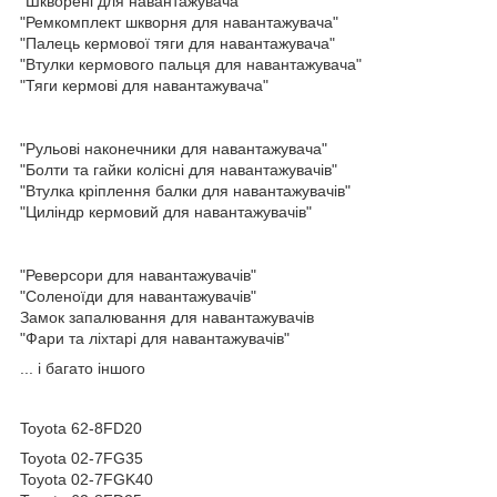
"Шкворені для навантажувача"
"Ремкомплект шкворня для навантажувача"
"Палець кермової тяги для навантажувача"
"Втулки кермового пальця для навантажувача"
"Тяги кермові для навантажувача"
"Рульові наконечники для навантажувача"
"Болти та гайки колісні для навантажувачів"
"Втулка кріплення балки для навантажувачів"
"Циліндр кермовий для навантажувачів"
"Реверсори для навантажувачів"
"Соленоїди для навантажувачів"
Замок запалювання для навантажувачів
"Фари та ліхтарі для навантажувачів"
... і багато іншого
Toyota 62-8FD20
Toyota 02-7FG35
Toyota 02-7FGK40