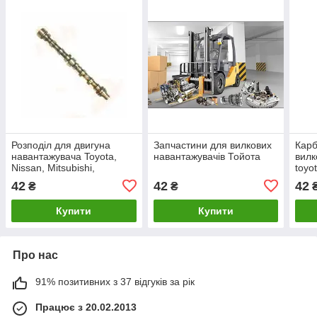
Розподіл для двигуна
Запчастини для вилкових
Кар
навантажувача Toyota,
навантажувачів Тойота
вилк
Nissan, Mitsubishi,
toyo
Komatsu, TCM, Nychiyu,
42
42
42
₴
₴
BT
Купити
Купити
Про нас
91% позитивних з 37 відгуків за рік
Працює з 20.02.2013