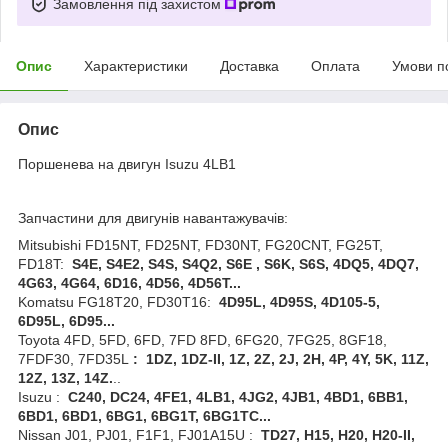
Замовлення під захистом
Опис
Характеристики
Доставка
Оплата
Умови п
Опис
Поршенева на двигун Isuzu 4LB1
Запчастини для двигунів навантажувачів:
Mitsubishi FD15NT, FD25NT, FD30NT, FG20CNT, FG25T,
FD18T:
S4E, S4E2, S4S, S4Q2, S6E , S6K, S6S, 4DQ5, 4DQ7,
4G63, 4G64, 6D16, 4D56, 4D56T...
Komatsu FG18T20, FD30T16:
4D95L, 4D95S, 4D105-5,
6D95L, 6D95...
Toyota 4FD, 5FD, 6FD, 7FD 8FD, 6FG20, 7FG25, 8GF18,
7FDF30, 7FD35L
:
1
DZ
, 1
DZ
-
II
, 1
Z
, 2
Z
, 2
J
, 2
H
, 4
P
, 4
Y
, 5
K
, 11
Z
,
12
Z
, 13
Z
, 14
Z
.
..
Isuzu :
C240, DC24, 4FE1, 4LB1, 4JG2, 4JB1, 4BD1, 6BB1,
6BD1, 6BD1, 6BG1, 6BG1T, 6BG1TC...
Nissan J01, PJ01, F1F1, FJ01A15U :
TD27, H15, H20, H20-II,