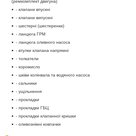
(ремкомплект двигуна)
- клапани впускні
- клапани випускні
- шестерні (шестеренки)
- ланцюга ГРМ
- ланцюга оливного насоса
- втулки клапана напрямні
- толкатели
- коромисло
- шківи колінвала та водяного насоса
- сальники
- ущільнення
- прокладки
- прокладки ГБЦ
- прокладки клапанної кришки
- оливознімні ковпачки