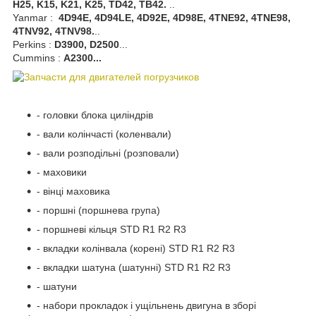
H25, K15, K21, K25, TD42, TB42.
..
Yanmar :
4D94E, 4D94LE, 4D92E, 4D98E, 4TNE92, 4TNE98,
4TNV92, 4TNV98.
..
Perkins :
D3900, D2500
...
Cummins :
A2300...
- головки блока циліндрів
- вали колінчасті (коленвали)
- вали розподільні (розповали)
- маховики
- вінці маховика
- поршні (поршнева група)
- поршневі кільця STD R1 R2 R3
- вкладки колінвала (корені) STD R1 R2 R3
- вкладки шатуна (шатунні) STD R1 R2 R3
- шатуни
- набори прокладок і ущільнень двигуна в зборі