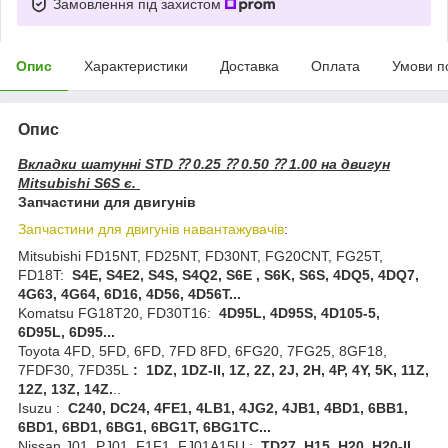
Замовлення під захистом
Опис
Характеристики
Доставка
Оплата
Умови п
Опис
Вкладки шатунні STD ⁇ 0.25 ⁇ 0.50 ⁇ 1.00 на двигун
Mitsubishi S6S є.
Запчастини для двигунів
Запчастини для двигунів навантажувачів
:
Mitsubishi FD15NT, FD25NT, FD30NT, FG20CNT, FG25T,
FD18T:
S4E, S4E2, S4S, S4Q2, S6E , S6K, S6S, 4DQ5, 4DQ7,
4G63, 4G64, 6D16, 4D56, 4D56T...
Komatsu FG18T20, FD30T16:
4D95L, 4D95S, 4D105-5,
6D95L, 6D95...
Toyota 4FD, 5FD, 6FD, 7FD 8FD, 6FG20, 7FG25, 8GF18,
7FDF30, 7FD35L
:
1
DZ
, 1
DZ
-
II
, 1
Z
, 2
Z
, 2
J
, 2
H
, 4
P
, 4
Y
, 5
K
, 11
Z
,
12
Z
, 13
Z
, 14
Z
.
..
Isuzu :
C240, DC24, 4FE1, 4LB1, 4JG2, 4JB1, 4BD1, 6BB1,
6BD1, 6BD1, 6BG1, 6BG1T, 6BG1TC...
Nissan J01, PJ01, F1F1, FJ01A15U :
TD27, H15, H20, H20-II,