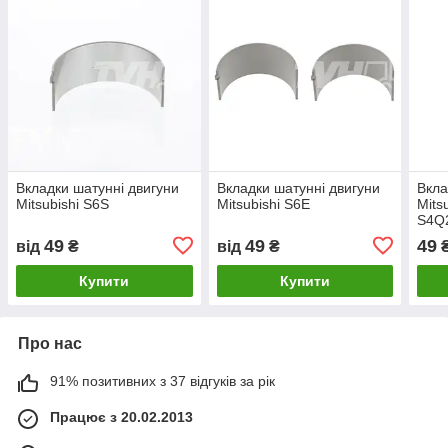
Вкладки шатунні двигуни
Вкладки шатунні двигуни
Вкла
Mitsubishi S6S
Mitsubishi S6E
Mits
S4Q2
4DQ5
49
49
49
від
₴
від
₴
6D1
Купити
Купити
Про нас
91% позитивних з 37 відгуків за рік
Працює з 20.02.2013