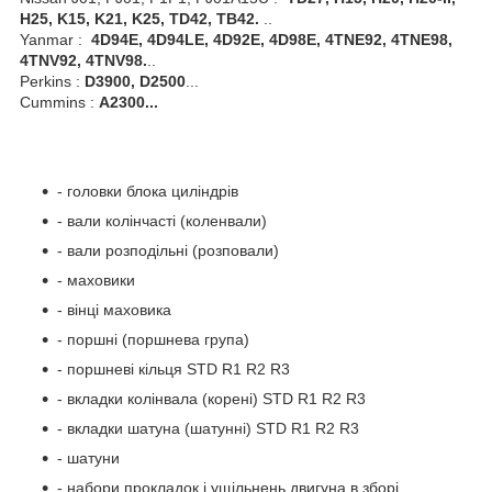
H25, K15, K21, K25, TD42, TB42.
..
Yanmar :
4D94E, 4D94LE, 4D92E, 4D98E, 4TNE92, 4TNE98,
4TNV92, 4TNV98.
..
Perkins :
D3900, D2500
...
Cummins :
A2300...
- головки блока циліндрів
- вали колінчасті (коленвали)
- вали розподільні (розповали)
- маховики
- вінці маховика
- поршні (поршнева група)
- поршневі кільця STD R1 R2 R3
- вкладки колінвала (корені) STD R1 R2 R3
- вкладки шатуна (шатунні) STD R1 R2 R3
- шатуни
- набори прокладок і ущільнень двигуна в зборі