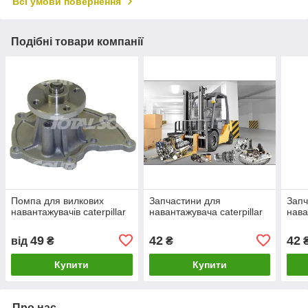
Всі умови повернення
Подібні товари компанії
Помпа для вилкових
Запчастини для
Запч
навантажувачів caterpillar
навантажувача caterpillar
нава
49
42
42
від
₴
₴
Купити
Купити
Про нас