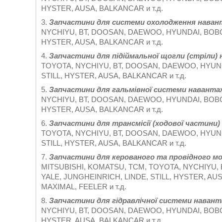
HYSTER, AUSA, BALKANCAR и т.д.
3.
Запчастини для системи охолодження наван
NYCHIYU, BT, DOOSAN, DAEWOO, HYUNDAI, BOBCA
HYSTER, AUSA, BALKANCAR и т.д.
4.
Запчастини для підіймальної щогли (стріли) 
TOYOTA, NYCHIYU, BT, DOOSAN, DAEWOO, HYUNDA
STILL, HYSTER, AUSA, BALKANCAR и т.д.
5.
Запчастини для гальмівної системи навантаж
NYCHIYU, BT, DOOSAN, DAEWOO, HYUNDAI, BOBCA
HYSTER, AUSA, BALKANCAR и т.д.
6.
Запчастини для трансмісії (ходової частини)
TOYOTA, NYCHIYU, BT, DOOSAN, DAEWOO, HYUNDA
STILL, HYSTER, AUSA, BALKANCAR и т.д.
7.
Запчастини для керованого та провідного мос
MITSUBISHI, KOMATSU, TCM, TOYOTA, NYCHIYU,
YALE, JUNGHEINRICH, LINDE, STILL, HYSTER, AU
MAXIMAL, FEELER и т.д.
8.
Запчастини для гідравлічної системи навант
NYCHIYU, BT, DOOSAN, DAEWOO, HYUNDAI, BOBCA
HYSTER, AUSA, BALKANCAR и т.д.