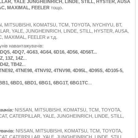
AR, YALE JUNGHEINRICH, LINDE, STILL, HYSTER, AUSA
AC, MAXIMAL, FEELER
тощо.
, MITSUBISHI, KOMATSU, TCM, TOYOTA, NYCHIYU, BT,
R, YALE, JUNGHEINRICH, LINDE, STILL, HYSTER, AUSA,
 MAXIMAL, FEELER и т.д.
унів навантажувачів:
4DQ5, 4DQ7, 4G63, 4G64, 6D16, 4D56, 4D56T...
Z
, 13
Z
, 14
Z
.
..
TD42, TB42.
..
4TNE92, 4TNE98, 4TNV92, 4TNV98,
4D95L, 4D95S, 4D105-5,
 6BB1, 6BD1, 6BD1, 6BG1, 6BG1T, 6BG1TC
...
вачів:
NISSAN, MITSUBISHI, KOMATSU, TCM, TOYOTA,
T, CATERPILLAR, YALE, JUNGHEINRICH, LINDE, STILL,
увачів:
NISSAN, MITSUBISHI, KOMATSU, TCM, TOYOTA,
T, CATERPILLAR, YALE, JUNGHEINRICH, LINDE, STILL,