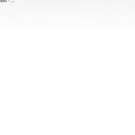
ift - ...