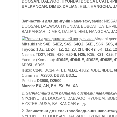
DOOSAN, DAEWOO, HYUNDAI BOBCAT, CATERPILL
BALKANCAR, DIMEX DALIAN, HELI, HANGCHA, J
Запчастини для двигунів навантажувачів:
NISSAN
DOOSAN, DAEWOO, HYUNDAI, BOBCAT, CATERPILLA
BALKANCAR, DIMEX, DALIAN, HELI, HANGCHA, JAC,
Моделі двиг
Mitsubishi: S4E, S4E2, S4S, S4Q2, S6E , S6K, S6S, 
Toyota: 1
DZ
, 1
DZ
-
II
, 1
Z
, 2
Z
, 2
J
, 2
H
, 4
P
, 4
Y
, 5
K
, 11
Z
, 12
Nissan:
TD27, H15, H20, H20-II, H25, K15, K21, K25, 
Yanmar (Komatsu):
4D94E, 4D94LE, 4D92E, 4D98E, 
6D95L, 6D95.
..
Isuzu:
C240, DC24, 4FE1, 4LB1, 4JG2, 4JB1, 4BD1,
Cummins:
A2300, DB33, B3.3...
Perkins:
D3900, D2500...
Mazda: EX, AH, EH, FX, FA, XA...
1. Запчастини для паливної системи навантажу
NYCHIYU, BT, DOOSAN, DAEWOO, HYUNDAI, BOBCA
HYSTER, AUSA, BALKANCAR и т.д.
2.
Запчастини для електрообладнання навантаж
NYCHIYU, BT, DOOSAN, DAEWOO, HYUNDAI, BOBCA