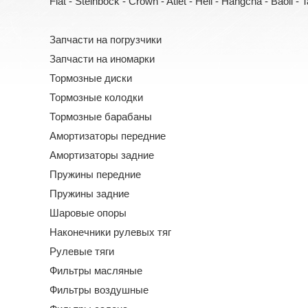
Fiat - Steinbock - Crown - Atlet - Heli - Hangcha - Baoli - Tail
Запчасти на погрузчики
Запчасти на иномарки
Тормозные диски
Тормозные колодки
Тормозные барабаны
Амортизаторы передние
Амортизаторы задние
Пружины передние
Пружины задние
Шаровые опоры
Наконечники рулевых тяг
Рулевые тяги
Фильтры масляные
Фильтры воздушные