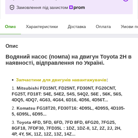
Замовлення під захистом
Опис
Характеристики
Доставка
Оплата
Умови п
Опис
Водяний насос (помпа) на двигун Toyota 2H в
наявності, відправлення по Україні.
Запчастини для двигунів навантажувачів
:
Mitsubishi FD15NT, FD25NT, FD30NT, FG20CNT,
FG25T, FD18T: S4E, S4E2, S4S, S4Q2, S6E , S6K, S6S,
4DQ5, 4DQ7, 4G63, 4G64, 6D16, 4D56, 4D56T...
Komatsu FG18T20, FD30T16: 4D95L, 4D95S, 4D105-
5, 6D95L, 6D95...
Toyota 4FD, 5FD, 6FD, 7FD 8FD, 6FG20, 7FG25,
8GF18, 7FDF30, 7FD35L : 1DZ, 1DZ-II, 1Z, 2Z, 2J, 2H,
4P, 4Y, 5K, 11Z, 12Z, 13Z, 14Z...