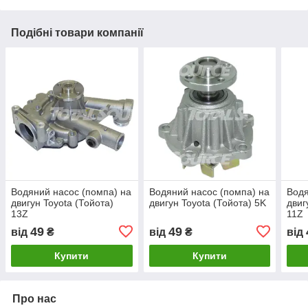
Подібні товари компанії
Водяний насос (помпа) на
Водяний насос (помпа) на
Водя
двигун Toyota (Тойота)
двигун Toyota (Тойота) 5K
двиг
13Z
11Z
49
49
від
₴
від
₴
від
Купити
Купити
Про нас