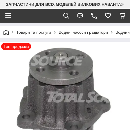
ЗАПЧАСТИНИ ДЛЯ ВСІХ МОДЕЛЕЙ ВИЛКОВИХ НАВАНТАЖУВАЧ
Товари та послуги
Водяні насоси і радіатори
Водяний
Топ продажів