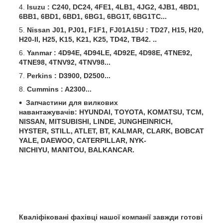
Isuzu : C240, DC24, 4FE1, 4LB1, 4JG2, 4JB1, 4BD1,
6BB1, 6BD1, 6BD1, 6BG1, 6BG1T, 6BG1TC...
Nissan J01, PJ01, F1F1, FJ01A15U : TD27, H15, H20,
H20-II, H25, K15, K21, K25, TD42, TB42. ..
Yanmar : 4D94E, 4D94LE, 4D92E, 4D98E, 4TNE92,
4TNE98, 4TNV92, 4TNV98...
Perkins : D3900, D2500...
Cummins : A2300...
Запчастини для вилкових
навантажувачів:
HYUNDAI, TOYOTA, KOMATSU, TCM,
NISSAN, MITSUBISHI, LINDE,
JUNGHEINRICH,
HYSTER, STILL, ATLET, BT, KALMAR, CLARK,
BOBCAT
YALE,
DAEWOO, CATERPILLAR, NYK-
NICHIYU,
MANITOU, BALKANCAR.
Кваліфіковані фахівці нашої компанії завжди готові