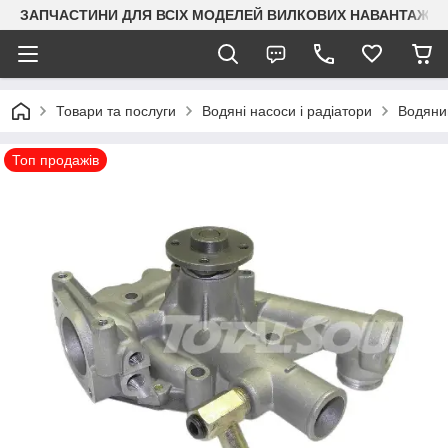
ЗАПЧАСТИНИ ДЛЯ ВСІХ МОДЕЛЕЙ ВИЛКОВИХ НАВАНТАЖУВАЧ
Товари та послуги
Водяні насоси і радіатори
Водяний
Топ продажів