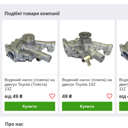
Подібні товари компанії
Водяний насос (помпа) на
Водяний насос (помпа) на
Водя
двигун Toyota (Тойота)
двигун Toyota 14Z
двиг
13Z
11Z
49
49
від
₴
₴
від
Купити
Купити
Про нас