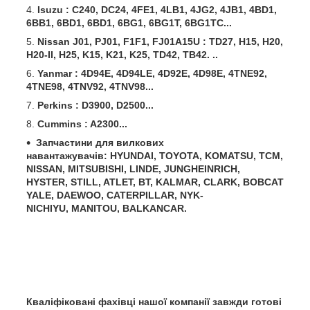
Isuzu : C240, DC24, 4FE1, 4LB1, 4JG2, 4JB1, 4BD1,
6BB1, 6BD1, 6BD1, 6BG1, 6BG1T, 6BG1TC...
Nissan J01, PJ01, F1F1, FJ01A15U : TD27, H15, H20,
H20-II, H25, K15, K21, K25, TD42, TB42. ..
Yanmar : 4D94E, 4D94LE, 4D92E, 4D98E, 4TNE92,
4TNE98, 4TNV92, 4TNV98...
Perkins : D3900, D2500...
Cummins : A2300...
Запчастини для вилкових
навантажувачів:
HYUNDAI, TOYOTA, KOMATSU, TCM,
NISSAN, MITSUBISHI, LINDE,
JUNGHEINRICH,
HYSTER, STILL, ATLET, BT, KALMAR, CLARK,
BOBCAT
YALE,
DAEWOO, CATERPILLAR, NYK-
NICHIYU,
MANITOU, BALKANCAR.
Кваліфіковані фахівці нашої компанії завжди готові