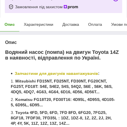
Замовлення під захистом
Опис
Характеристики
Доставка
Оплата
Умови п
Опис
Водяний насос (помпа) на двигун Toyota 14Z
в наявності, відправлення по Україні.
Запчастини для двигунів навантажувачів
:
Mitsubishi FD15NT, FD25NT, FD30NT, FG20CNT,
FG25T, FD18T: S4E, S4E2, S4S, S4Q2, S6E , S6K, S6S,
4DQ5, 4DQ7, 4G63, 4G64, 6D16, 4D56, 4D56T...
Komatsu FG18T20, FD30T16: 4D95L, 4D95S, 4D105-
5, 6D95L, 6D95...
Toyota 4FD, 5FD, 6FD, 7FD 8FD, 6FG20, 7FG25,
8GF18, 7FDF30, 7FD35L : 1DZ, 1DZ-II, 1Z, 2Z, 2J, 2H,
4P, 4Y, 5K, 11Z, 12Z, 13Z, 14Z...