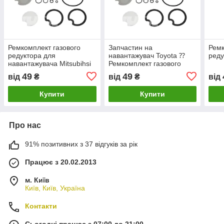
Ремкомплект газового
Запчастин на
Ремк
редуктора для
навантажувач Toyota ⁇
реду
навантажувача Mitsubihsi
Ремкомплект газового
(Мітсубіші)
редуктора
49
49
від
₴
від
₴
від
Купити
Купити
Про нас
91% позитивних з 37 відгуків за рік
Працює з 20.02.2013
м. Київ
Київ, Київ, Україна
Контакти
Сьогодні працює з 07:00 до 21:00