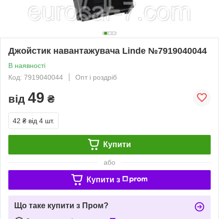
Джойстик навантажувача Linde №7919040044
В наявності
Код: 7919040044
Опт і роздріб
49
від
₴
42 ₴
від 4 шт.
Купити
або
Купити з
Що таке купити з Пром?