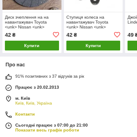
Диск зчеплення на на
Ступиця колеса на
Джой
навантажувач Toyota
навантажувач Toyota
Lind
<unk> Nissan <unk>
<unk> Nissan <unk>
Mitsubishi <unk> Yale
Mitsubishi <unk> Yale
42
42
49
₴
₴
<unk> Clark <unk> Linde
<unk> Clark <unk> Linde
<unk> Daewoo <unk> Still
<unk> Daewoo <unk> Still
Купити
Купити
<unk> TCM та ін.
<unk> TCM та ін
Про нас
91% позитивних з 37 відгуків за рік
Працює з 20.02.2013
м. Київ
Київ, Київ, Україна
Контакти
Сьогодні працює з 07:00 до 21:00
Показати весь графік роботи