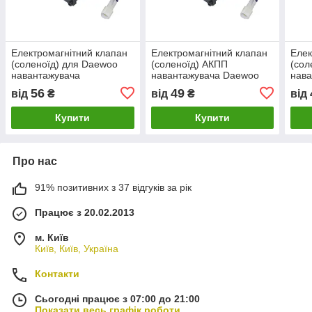
Електромагнітний клапан
Електромагнітний клапан
Елек
(соленоїд) для Daewoo
(соленоїд) АКПП
(сол
навантажувача
навантажувача Daewoo
нава
Doosan
56
49
від
₴
від
₴
від
Купити
Купити
Про нас
91% позитивних з 37 відгуків за рік
Працює з 20.02.2013
м. Київ
Київ, Київ, Україна
Контакти
Сьогодні працює з 07:00 до 21:00
Показати весь графік роботи