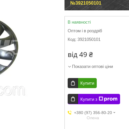
№3921050101
В наявності
Оптом і в роздріб
Код:
3921050101
від
49 ₴
Показати оптові ціни
Купити
Купити з
+380 (97) 356-80-20
Олена