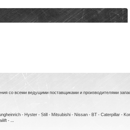
ния со всеми ведущими поставщиками и производителями запасн
heinrich - Hyster - Still - Mitsubishi - Nissan - BT - Caterpillar - 
ift - ...