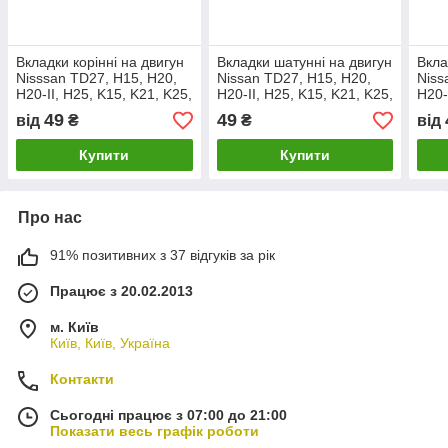
Вкладки корінні на двигун
Вкладки шатунні на двигун
Вкла
Nisssan TD27, H15, H20,
Nissan TD27, H15, H20,
Niss
H20-II, H25, K15, K21, K25,
H20-II, H25, K15, K21, K25,
H20-
TD42, TB42
TD42, TB42
TD4
49
49
від
₴
₴
від
Купити
Купити
Про нас
91% позитивних з 37 відгуків за рік
Працює з 20.02.2013
м. Київ
Київ, Київ, Україна
Контакти
Сьогодні працює з 07:00 до 21:00
Показати весь графік роботи