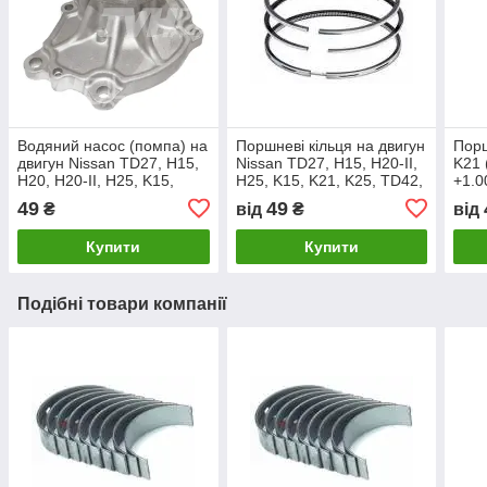
Водяний насос (помпа) на
Поршневі кільця на двигун
Порш
двигун Nissan TD27, H15,
Nissan TD27, H15, H20-II,
K21 
H20, H20-II, H25, K15,
H25, K15, K21, K25, TD42,
+1.0
K21, K25, TD42, TB42
TB42
49
49
₴
від
₴
від
Купити
Купити
Подібні товари компанії