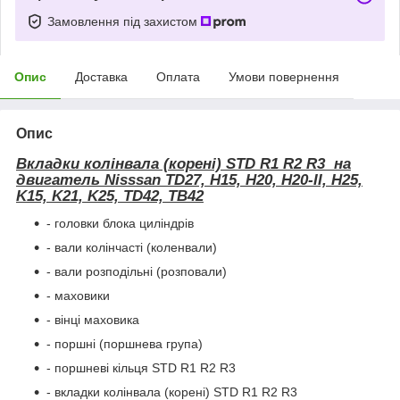
Замовлення під захистом
Опис
Доставка
Оплата
Умови повернення
Опис
Вкладки колінвала (корені) STD R1 R2 R3 на
двигатель Nisssan TD27, H15, H20, H20-II, H25,
K15, K21, K25, TD42, TB42
- головки блока циліндрів
- вали колінчасті (коленвали)
- вали розподільні (розповали)
- маховики
- вінці маховика
- поршні (поршнева група)
- поршневі кільця STD R1 R2 R3
- вкладки колінвала (корені) STD R1 R2 R3