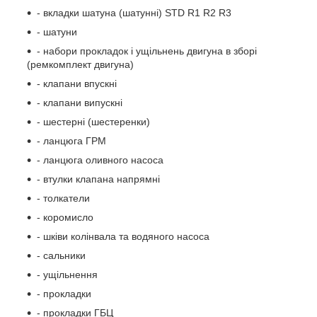
- вкладки шатуна (шатунні) STD R1 R2 R3
- шатуни
- набори прокладок і ущільнень двигуна в зборі
(ремкомплект двигуна)
- клапани впускні
- клапани випускні
- шестерні (шестеренки)
- ланцюга ГРМ
- ланцюга оливного насоса
- втулки клапана напрямні
- толкатели
- коромисло
- шківи колінвала та водяного насоса
- сальники
- ущільнення
- прокладки
- прокладки ГБЦ