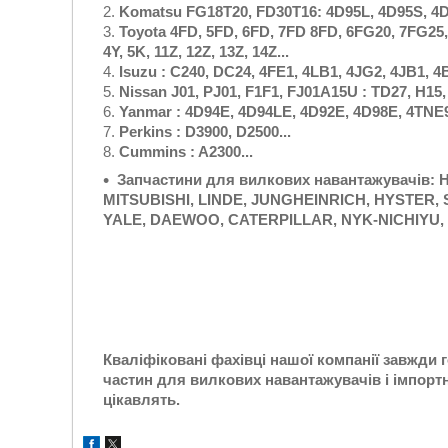
Komatsu FG18T20, FD30T16: 4D95L, 4D95S, 4D1
Toyota 4FD, 5FD, 6FD, 7FD 8FD, 6FG20, 7FG25, 8
4Y, 5K, 11Z, 12Z, 13Z, 14Z...
Isuzu : C240, DC24, 4FE1, 4LB1, 4JG2, 4JB1, 
Nissan J01, PJ01, F1F1, FJ01A15U : TD27, H15, H
Yanmar : 4D94E, 4D94LE, 4D92E, 4D98E, 4TNE9
Perkins : D3900, D2500...
Cummins : A2300...
Запчастини для вилкових навантажувачів:
H
MITSUBISHI, LINDE,
JUNGHEINRICH, HYSTER, S
YALE,
DAEWOO, CATERPILLAR, NYK-NICHIYU,
Кваліфіковані фахівці нашої компанії завжди 
частин для вилкових навантажувачів і імпортн
цікавлять.