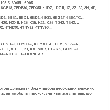
05-5, 6D95L, 6D95...
GF18, 7FDF30, 7FD35L : 1DZ, 1DZ-II, 1Z, 2Z, 2J, 2H, 4P,
4BD1, 6BB1, 6BD1, 6BD1, 6BG1, 6BG1T, 6BG1TC...
20, H20-II, H25, K15, K21, K25, TD42, TB42. ..
2, 4TNE98, 4TNV92, 4TNV98...
YUNDAI, TOYOTA, KOMATSU, TCM, NISSAN,
TILL, ATLET, BT, KALMAR, CLARK,
BOBCAT
MANITOU, BALKANCAR.
готові допомогти Вам у підборі необхідних запасних
их автомобілів і проконсультуватися з питань, що