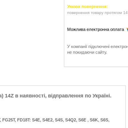
повернення товару протягом 14
У компанії підключені електро
не покидаючи сайту.
) 14Z в наявності, відправлення по Україні.
 FG25T, FD18T: S4E, S4E2, S4S, S4Q2, S6E , S6K, S6S,