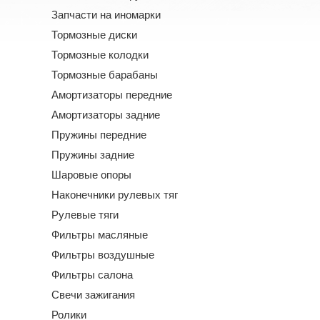
Запчасти на иномарки
Тормозные диски
Тормозные колодки
Тормозные барабаны
Амортизаторы передние
Амортизаторы задние
Пружины передние
Пружины задние
Шаровые опоры
Наконечники рулевых тяг
Рулевые тяги
Фильтры масляные
Фильтры воздушные
Фильтры салона
Свечи зажигания
Ролики