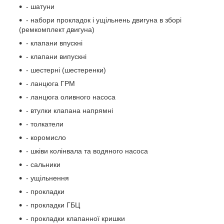
- шатуни
- набори прокладок і ущільнень двигуна в зборі
(ремкомплект двигуна)
- клапани впускні
- клапани випускні
- шестерні (шестеренки)
- ланцюга ГРМ
- ланцюга оливного насоса
- втулки клапана напрямні
- толкатели
- коромисло
- шківи колінвала та водяного насоса
- сальники
- ущільнення
- прокладки
- прокладки ГБЦ
- прокладки клапанної кришки