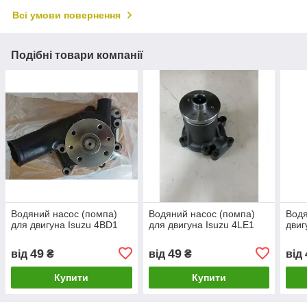
Всі умови повернення
Подібні товари компанії
Водяний насос (помпа)
Водяний насос (помпа)
Водя
для двигуна Isuzu 4BD1
для двигуна Isuzu 4LE1
двиг
49
49
від
₴
від
₴
від
Купити
Купити