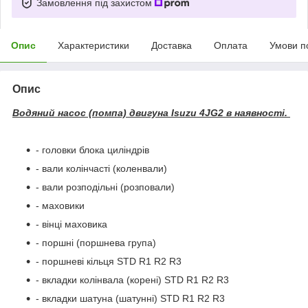
Замовлення під захистом
Опис
Характеристики
Доставка
Оплата
Умови п
Опис
Водяний насос (помпа) двигуна Isuzu 4JG2 в наявності.
- головки блока циліндрів
- вали колінчасті (коленвали)
- вали розподільні (розповали)
- маховики
- вінці маховика
- поршні (поршнева група)
- поршневі кільця STD R1 R2 R3
- вкладки колінвала (корені) STD R1 R2 R3
- вкладки шатуна (шатунні) STD R1 R2 R3