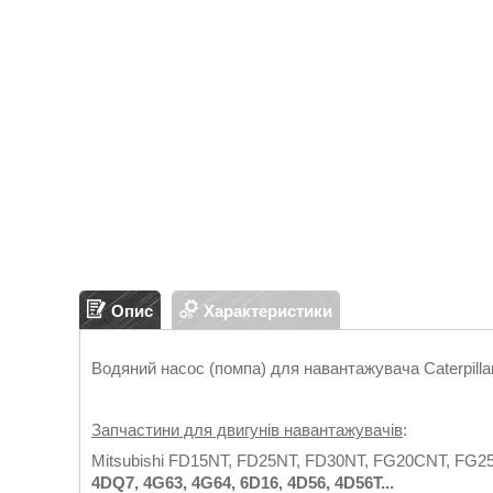
Опис
Характеристики
Водяний насос (помпа) для навантажувача Caterpilla
Запчастини для двигунів навантажувачів
:
Mitsubishi FD15NT, FD25NT, FD30NT, FG20CNT, FG2
4DQ7, 4G63, 4G64, 6D16, 4D56, 4D56T...