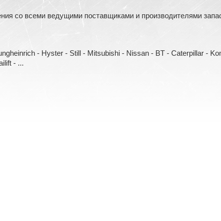
ния со всеми ведущими поставщиками и производителями запасн
heinrich - Hyster - Still - Mitsubishi - Nissan - BT - Caterpillar - 
ift - ...