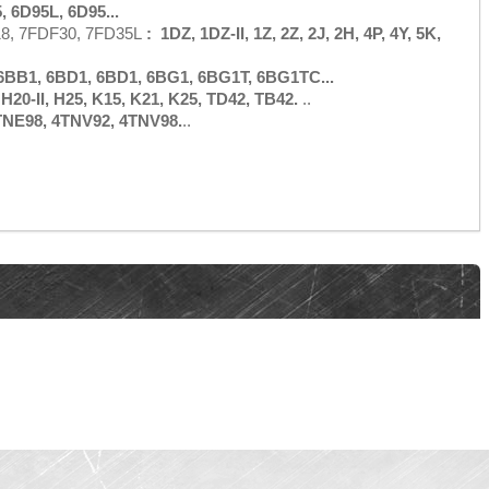
, 6D95L, 6D95...
18, 7FDF30, 7FD35L
:
1
DZ
, 1
DZ
-
II
, 1
Z
, 2
Z
, 2
J
, 2
H
, 4
P
, 4
Y
, 5
K
,
 6BB1, 6BD1, 6BD1, 6BG1, 6BG1T, 6BG1TC...
H20-II, H25, K15, K21, K25, TD42, TB42.
..
TNE98, 4TNV92, 4TNV98.
..