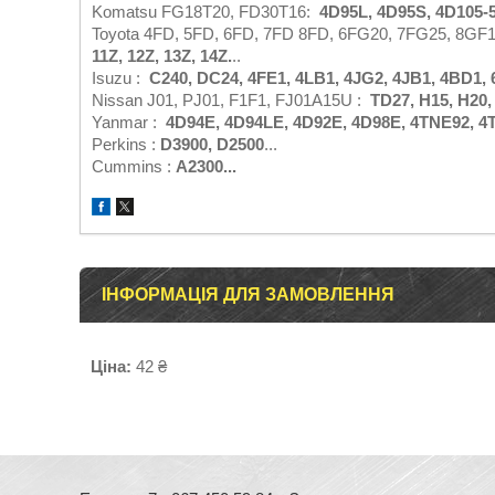
Komatsu FG18T20, FD30T16:
4D95L, 4D95S, 4D105-5
Toyota 4FD, 5FD, 6FD, 7FD 8FD, 6FG20, 7FG25, 8GF
11
Z
, 12
Z
, 13
Z
, 14
Z
.
..
Isuzu :
C240, DC24, 4FE1, 4LB1, 4JG2, 4JB1, 4BD1,
Nissan J01, PJ01, F1F1, FJ01A15U :
TD27, H15, H20, 
Yanmar :
4D94E, 4D94LE, 4D92E, 4D98E, 4TNE92, 4
Perkins :
D3900, D2500
...
Cummins :
A2300...
ІНФОРМАЦІЯ ДЛЯ ЗАМОВЛЕННЯ
Ціна:
42 ₴