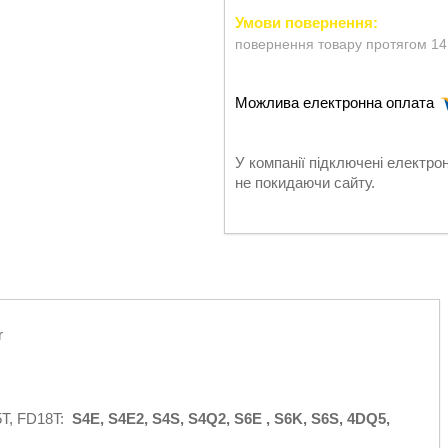
повернення товару протягом 14
У компанії підключені електро
не покидаючи сайту.
r
5T, FD18T:
S4E, S4E2, S4S, S4Q2, S6E , S6K, S6S, 4DQ5,