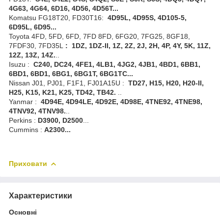
4G63, 4G64, 6D16, 4D56, 4D56T...
Komatsu FG18T20, FD30T16:
4D95L, 4D95S, 4D105-5,
6D95L, 6D95...
Toyota 4FD, 5FD, 6FD, 7FD 8FD, 6FG20, 7FG25, 8GF18,
7FDF30, 7FD35L
:
1
DZ
, 1
DZ
-
II
, 1
Z
, 2
Z
, 2
J
, 2
H
, 4
P
, 4
Y
, 5
K
, 11
Z
,
12
Z
, 13
Z
, 14
Z
.
..
Isuzu :
C240, DC24, 4FE1, 4LB1, 4JG2, 4JB1, 4BD1, 6BB1,
6BD1, 6BD1, 6BG1, 6BG1T, 6BG1TC...
Nissan J01, PJ01, F1F1, FJ01A15U :
TD27, H15, H20, H20-II,
H25, K15, K21, K25, TD42, TB42.
..
Yanmar :
4D94E, 4D94LE, 4D92E, 4D98E, 4TNE92, 4TNE98,
4TNV92, 4TNV98.
..
Perkins :
D3900, D2500
...
Cummins :
A2300...
Приховати
Характеристики
Основні