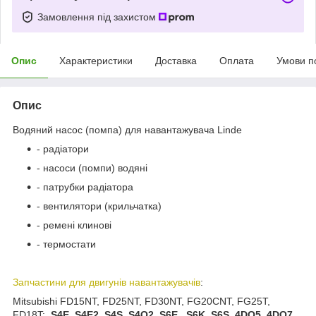
Замовлення під захистом
Опис
Характеристики
Доставка
Оплата
Умови п
Опис
Водяний насос (помпа) для навантажувача Linde
- радіатори
- насоси (помпи) водяні
- патрубки радіатора
- вентилятори (крильчатка)
- ремені клинові
- термостати
Запчастини для двигунів навантажувачів
:
Mitsubishi FD15NT, FD25NT, FD30NT, FG20CNT, FG25T,
FD18T:
S4E, S4E2, S4S, S4Q2, S6E , S6K, S6S, 4DQ5, 4DQ7,