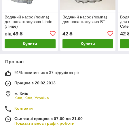
Водяний насос (помпа)
Водяний насос (помпа)
Водя
для навантажувача Linde
для навантажувача BT
для 
(Лінде)
Cater
49
42
42
від
₴
₴
Купити
Купити
Про нас
91% позитивних з 37 відгуків за рік
Працює з 20.02.2013
м. Київ
Київ, Київ, Україна
Контакти
Сьогодні працює з 07:00 до 21:00
Показати весь графік роботи