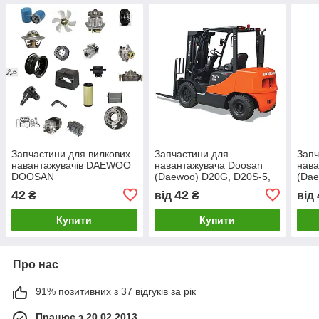
Запчастини для вилкових
Запчастини для
Запч
навантажувачів DAEWOO
навантажувача Doosan
нава
DOOSAN
(Daewoo) D20G, D20S-5,
(Dae
D20SC-5
42
42
₴
від
₴
від
Купити
Купити
Про нас
91% позитивних з 37 відгуків за рік
Працює з 20.02.2013