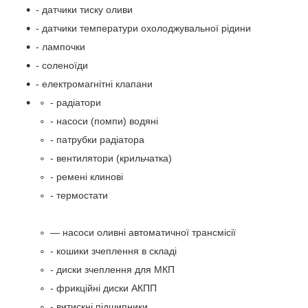
- датчики тиску оливи
- датчики температури охолоджувальної рідини
- лампочки
- соленоїди
- електромагнітні клапани
- радіатори
- насоси (помпи) водяні
- патрубки радіатора
- вентилятори (крильчатка)
- ремені клинові
- термостати
— насоси оливні автоматичної трансмісії
- кошики зчеплення в складі
- диски зчеплення для МКП
- фрикційні диски АКПП
- витискні підшипники