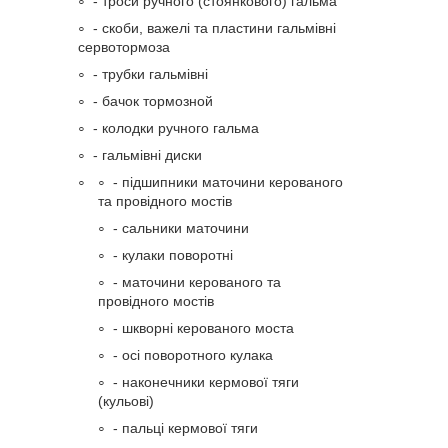
- троси ручного (стоянкового) гальма
- скоби, важелі та пластини гальмівні
сервотормоза
- трубки гальмівні
- бачок тормозной
- колодки ручного гальма
- гальмівні диски
- підшипники маточини керованого
та провідного мостів
- сальники маточини
- кулаки поворотні
- маточини керованого та
провідного мостів
- шкворні керованого моста
- осі поворотного кулака
- наконечники кермової тяги
(кульові)
- пальці кермової тяги