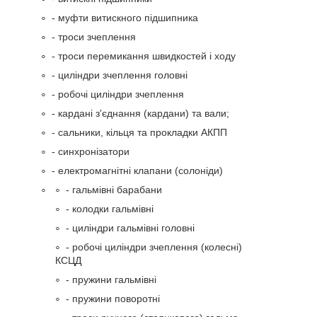
- муфти витискного підшипника
- троси зчеплення
- троси перемикання швидкостей і ходу
- циліндри зчеплення головні
- робочі циліндри зчеплення
- кардані з'єднання (кардани) та вали;
- сальники, кільця та прокладки АКПП
- синхронізатори
- електромагнітні клапани (солоніди)
- гальмівні барабани
- колодки гальмівні
- циліндри гальмівні головні
- робочі циліндри зчеплення (колесні)
КСЦД
- пружини гальмівні
- пружини поворотні