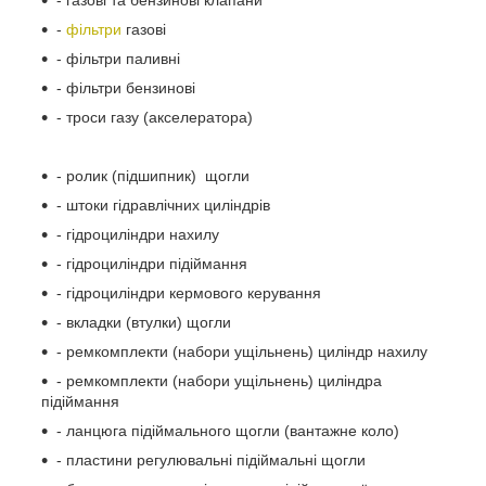
-
фільтри
газові
- фільтри паливні
- фільтри бензинові
- троси газу (акселератора)
- ролик (підшипник) щогли
- штоки гідравлічних циліндрів
- гідроциліндри нахилу
- гідроциліндри підіймання
- гідроциліндри кермового керування
- вкладки (втулки) щогли
- ремкомплекти (набори ущільнень) циліндр нахилу
- ремкомплекти (набори ущільнень) циліндра
підіймання
- ланцюга підіймального щогли (вантажне коло)
- пластини регулювальні підіймальні щогли