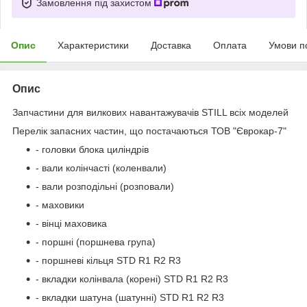
Замовлення під захистом
Опис
Характеристики
Доставка
Оплата
Умови п
Опис
Запчастини для вилкових навантажувачів STILL всіх моделей
Перелік запасних частин, що постачаються ТОВ "Єврокар-7"
- головки блока циліндрів
- вали колінчасті (коленвали)
- вали розподільні (розповали)
- маховики
- вінці маховика
- поршні (поршнева група)
- поршневі кільця STD R1 R2 R3
- вкладки колінвала (корені) STD R1 R2 R3
- вкладки шатуна (шатунні) STD R1 R2 R3