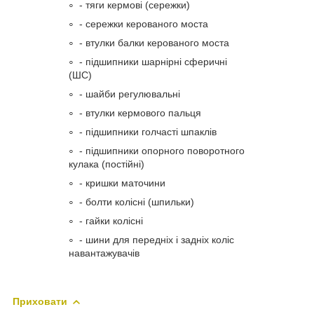
- тяги кермові (сережки)
- сережки керованого моста
- втулки балки керованого моста
- підшипники шарнірні сферичні
(ШС)
- шайби регулювальні
- втулки кермового пальця
- підшипники голчасті шпаклів
- підшипники опорного поворотного
кулака (постійні)
- кришки маточини
- болти колісні (шпильки)
- гайки колісні
- шини для передніх і задніх коліс
навантажувачів
Приховати