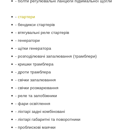
- болти регулювальні ланцюги підіймальної щогли
-
стартери
- бендикси стартерів
- втягувальні реле стартерів
- генератори
- щітки генератора
- розподілювачі запалювання (трамблери)
- кришки трамблера
- дроти трамблера
- свічки запалювання
- свічки розжарювання
- реле та запобіжники
- фари освітлення
- ліхтарі задні комбіновані
- ліхтарі габаритні та поворотники
- проблискові маячки