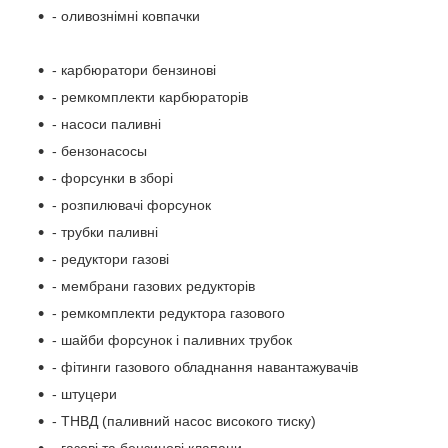
- оливознімні ковпачки
- карбюратори бензинові
- ремкомплекти карбюраторів
- насоси паливні
- бензонасосы
- форсунки в зборі
- розпилювачі форсунок
- трубки паливні
- редуктори газові
- мембрани газових редукторів
- ремкомплекти редуктора газового
- шайби форсунок і паливних трубок
- фітинги газового обладнання навантажувачів
- штуцери
- ТНВД (паливний насос високого тиску)
- газові та бензинові клапани