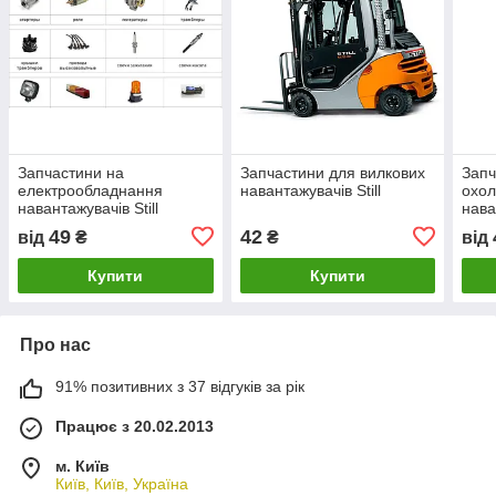
Запчастини на
Запчастини для вилкових
Запч
електрообладнання
навантажувачів Still
охо
навантажувачів Still
нава
49
42
від
₴
₴
від
Купити
Купити
Про нас
91% позитивних з 37 відгуків за рік
Працює з 20.02.2013
м. Київ
Київ, Київ, Україна