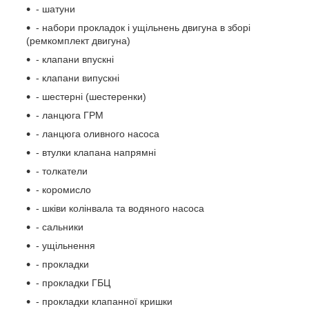
- шатуни
- набори прокладок і ущільнень двигуна в зборі
(ремкомплект двигуна)
- клапани впускні
- клапани випускні
- шестерні (шестеренки)
- ланцюга ГРМ
- ланцюга оливного насоса
- втулки клапана напрямні
- толкатели
- коромисло
- шківи колінвала та водяного насоса
- сальники
- ущільнення
- прокладки
- прокладки ГБЦ
- прокладки клапанної кришки