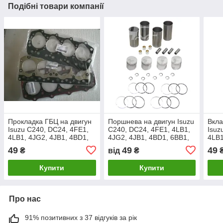
Подібні товари компанії
Прокладка ГБЦ на двигун
Поршнева на двигун Isuzu
Вкла
Isuzu C240, DC24, 4FE1,
C240, DC24, 4FE1, 4LB1,
Isuz
4LB1, 4JG2, 4JB1, 4BD1,
4JG2, 4JB1, 4BD1, 6BB1,
4LB1
6BB1, 6BD1, 6BD1, 6BG1,
6BD1, 6BD1, 6BG1,
6BB1
49
49
49
₴
від
₴
6BG1T, 6BG1T, 6BG1TC
6BG1T, 6BG1T, 6BG1TC
6BG
Купити
Купити
Про нас
91% позитивних з 37 відгуків за рік