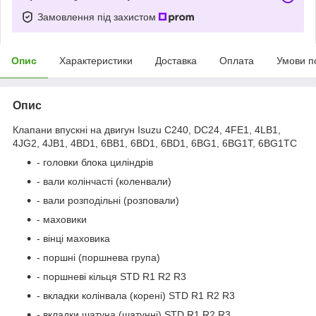
Замовлення під захистом
Опис
Характеристики
Доставка
Оплата
Умови п
Опис
Клапани впускні на двигун Isuzu C240, DC24, 4FE1, 4LB1,
4JG2, 4JB1, 4BD1, 6BB1, 6BD1, 6BD1, 6BG1, 6BG1T, 6BG1TC
- головки блока циліндрів
- вали колінчасті (коленвали)
- вали розподільні (розповали)
- маховики
- вінці маховика
- поршні (поршнева група)
- поршневі кільця STD R1 R2 R3
- вкладки колінвала (корені) STD R1 R2 R3
- вкладки шатуна (шатунні) STD R1 R2 R3