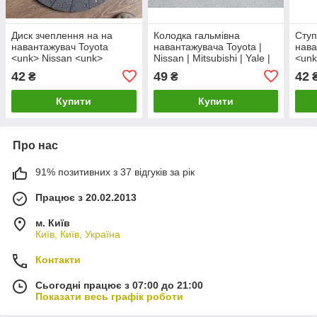
Диск зчеплення на на
Колодка гальмівна
Ступ
навантажувач Toyota
навантажувача Toyota |
нава
<unk> Nissan <unk>
Nissan | Mitsubishi | Yale |
<unk
Mitsubishi <unk> Yale
Clark | Linde | Daewoo |
Mits
42
49
42
₴
₴
<unk> Clark <unk> Linde
Still | TCM та ін.
<unk
<unk> Daewoo <unk> Still
<unk
Купити
Купити
<unk> TCM та ін.
<unk
Про нас
91% позитивних з 37 відгуків за рік
Працює з 20.02.2013
м. Київ
Київ, Київ, Україна
Контакти
Сьогодні працює з 07:00 до 21:00
Показати весь графік роботи