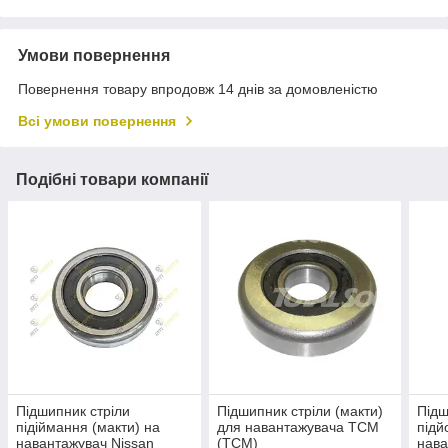
Умови повернення
Повернення товару впродовж 14 днів за домовленістю
Всі умови повернення
Подібні товари компанії
Підшипник стріли
Підшипник стріли (макти)
Підш
підіймання (макти) на
для навантажувача TCM
підй
навантажувач Nissan
(ТСМ)
нава