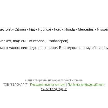
et - Citroen - Fiat - Hyundai - Ford - Honda - Mercedes - Nissan - 
ических, подъемных столов, штабалеров)
амого малого винта до всего шасси. Благодаря нашему обширном
Сайт створений на маркетплейсі
Prom.ua
ТОВ "ЄВРОКАР-7" |
Поскаржитися на контент
|
Політика конфіденційності
Select Language
▼