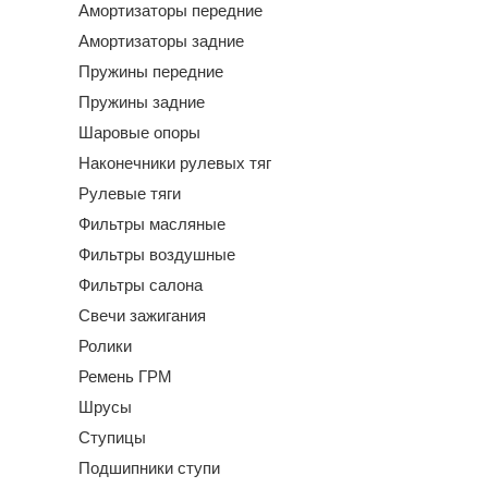
Амортизаторы передние
Амортизаторы задние
Пружины передние
Пружины задние
Шаровые опоры
Наконечники рулевых тяг
Рулевые тяги
Фильтры масляные
Фильтры воздушные
Фильтры салона
Свечи зажигания
Ролики
Ремень ГРМ
Шрусы
Ступицы
Подшипники ступи